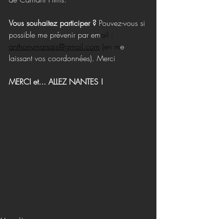
Vous souhaitez participer ?
 Pouvez-vous si 
possible me prévenir par em
ail : 
anthonymarsais@gmail.com
 (en m
e 
laissant vos coordonnées). Merci
MERCI et... ALLEZ NANTES !