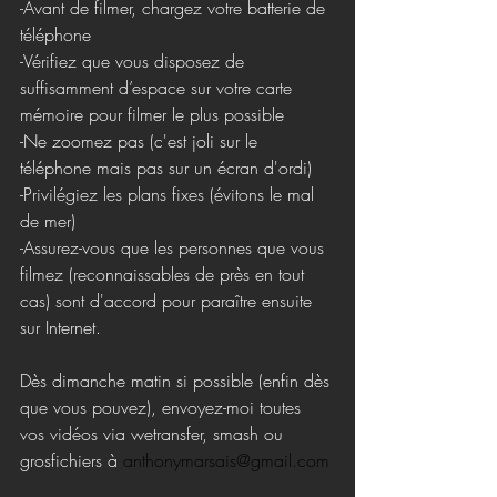
-Avant de filmer, chargez votre batterie de 
téléphone
-Vérifiez que vous disposez de 
suffisamment d’espace sur votre carte 
mémoire pour filmer le plus possible
-Ne zoomez pas (c'est joli sur le 
téléphone mais pas sur un écran d'ordi)
-Privilégiez les plans fixes (évitons le mal 
de mer)
-Assurez-vous que les personnes que vous 
filmez (reconnaissables de près en tout 
cas) sont d'accord pour paraître ensuite 
sur Internet.
Dès dimanche matin si possible (enfin dès 
que vous pouvez), envoyez-moi toutes 
vos vidéos via wetransfer, smash ou 
grosfichiers à 
anthonymarsais@gmail.com