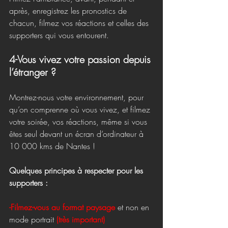
après, enregistrez les pronostics de 
chacun, filmez vos réactions et celles des 
supporters qui vous entourent.
4-Vous vivez votre passion depuis 
l’étranger ?
Montrez-nous votre environnement, pour 
qu’on comprenne où vous vivez, et filmez 
votre soirée, vos réactions, même si vous 
êtes seul devant un écran d’ordinateur à 
10 000 kms de Nantes !
Quelques principes à respecter pour les 
supporters :
-Filmez-vous au format paysage 
et non en 
mode portrait
(très important)