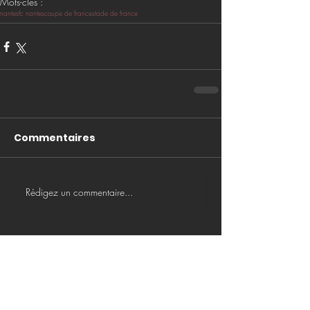
Mots-clés :
nantes
fc nantes
coupe de france
stade de france
Commentaires
Rédigez un commentaire...