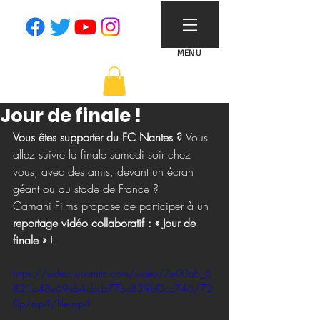
MENU
Jour de finale !
Vous êtes supporter du FC Nantes ? 
Vous 
allez suivre la finale samedi soir chez 
vous, avec des amis, devant un écran 
géant ou au stade de France ? 
Camani Films propose de participer à un 
reportage vidéo collaboratif : « Jour de 
finale »
 !
https://video.wixstatic.com/video/7e00ab_6
821a48e69eb4ebcb77be839bf0cc746/72
0p/mp4/file.mp4