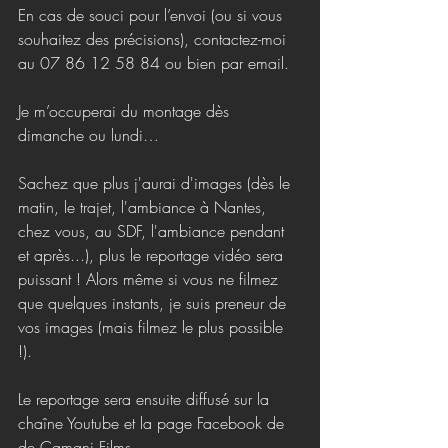
En cas de souci pour l’envoi (ou si vous 
souhaitez des précisions), contactez-moi 
au 07 86 12 58 84 ou bien par email.
Je m’occuperai du montage dès 
dimanche ou lundi…
Sachez que plus j'aurai d'images (dès le 
matin, le trajet, l'ambiance à Nantes, 
chez vous, au SDF, l'ambiance pendant 
et après...), plus le reportage vidéo sera 
puissant ! Alors même si vous ne filmez 
que quelques instants, je suis preneur de 
vos images (mais filmez le plus possible 
!). 
Le reportage sera ensuite diffusé sur la 
chaîne Youtube et la page Facebook de 
de Camani Films.