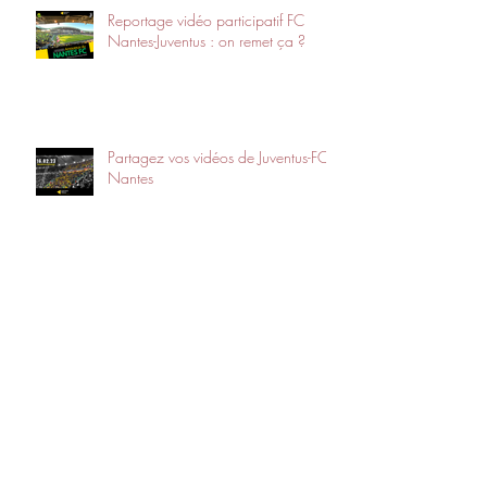
Reportage vidéo participatif FC
Nantes-Juventus : on remet ça ?
Partagez vos vidéos de Juventus-FC
Nantes
En route vers Turin.
Offrez à vos parents un cadeau
inestimable : le témoignage
d’affection de leurs petits-enfants !