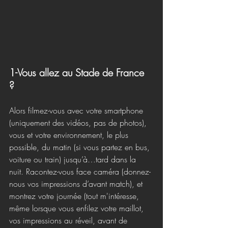
1-Vous allez au Stade de France 
? 
Alors filmez-vous avec votre smartphone 
(uniquement des vidéos, pas de photos), 
vous et votre environnement, le plus 
possible, du matin (si vous partez en bus, 
voiture ou train) jusqu’à…tard dans la 
nuit. Racontez-vous face caméra (donnez-
nous vos impressions d’avant match), et 
montrez votre journée (tout m'intéresse, 
même lorsque vous enfilez votre maillot, 
vos impressions au réveil, avant de 