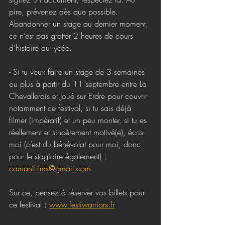
pire, prévenez dès que possible. 
Abandonner un stage au dernier moment, 
ce n’est pas gratter 2 heures de cours 
d’histoire au lycée.
- Si tu veux faire un stage de 3 semaines 
ou plus à partir du 11 septembre entre La 
Chevallerais et Joué sur Erdre pour couvrir 
notamment ce festival, si tu sais déjà 
filmer (impératif) et un peu monter, si tu es 
réellement et sincèrement motivé(e), écris-
moi (c’est du bénévolat pour moi, donc 
pour le stagiaire également) : 
camanifilms@gmail.com
Sur ce, pensez à réserver vos billets pour 
ce festival : 
www.festiwarriors.fr