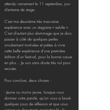
attendu vainement le 11 septembre, jour 
d’entame de stage. 
C’est ma deuxième très mauvaise 
expérience avec un stagiaire « adulte ». 
C’est d’autant plus dommage que je dois 
passer à côté de quelques perles 
sincèrement motivées et prêtes à vivre 
cette belle expérience d’une première 
édition d’un festival, pour la bonne cause 
en plus… Je suis sans doute très nul pour 
recruter. 
Pour conclure, deux choses :
- Jeune ou moins jeune, lorsque vous 
donnez votre parole, qu’on vous a laissé 
quelques jours de réflexion et que vous 
signez un document, respectez là. Au 