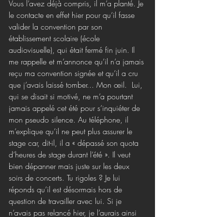
Vous l’avez déjà compris, il m’a planté. Je 
le contacte en effet hier pour qu’il fasse 
valider la convention par son 
établissement scolaire (école 
audiovisuelle), qui était fermé fin juin. Il 
me rappelle et m’annonce qu’il n’a jamais 
reçu ma convention signée et qu’il a cru 
que j’avais laissé tomber... Mon œil.  Lui, 
qui se disait si motivé, ne m’a pourtant 
jamais appelé cet été pour s’inquiéter de 
mon pseudo silence. Au téléphone, il 
m’explique qu’il ne peut plus assurer le 
stage car, dit-il, il a « dépassé son quota 
d’heures de stage durant l’été ». Il veut 
bien dépanner mais juste sur les deux 
soirs de concerts. Tu rigoles ? Je lui 
réponds qu’il est désormais hors de 
question de travailler avec lui. Si je 
n’avais pas relancé hier, je l’aurais ainsi 