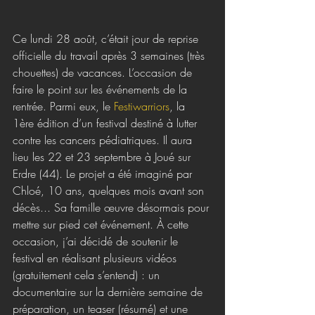
Ce lundi 28 août, c’était jour de reprise 
officielle du travail après 3 semaines (très 
chouettes) de vacances. L’occasion de 
faire le point sur les événements de la 
rentrée. Parmi eux, le 
Festiwarriors
, la 
1ère édition d’un festival destiné à lutter 
contre les cancers pédiatriques. Il aura 
lieu les 22 et 23 septembre à Joué sur 
Erdre (44). Le projet a été imaginé par 
Chloé, 10 ans, quelques mois avant son 
décès... Sa famille œuvre désormais pour 
mettre sur pied cet événement. À cette 
occasion, j’ai décidé de soutenir le 
festival en réalisant plusieurs vidéos 
(gratuitement cela s’entend) : un 
documentaire sur la dernière semaine de 
préparation, un teaser (résumé) et une 