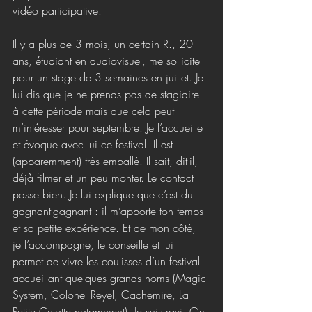
vidéo participative.
Il y a plus de 3 mois, un certain R., 20 
ans, étudiant en audiovisuel, me sollicite 
pour un stage de 3 semaines en juillet. Je 
lui dis que je ne prends pas de stagiaire 
à cette période mais que cela peut 
m’intéresser pour septembre. Je l’accueille 
et évoque avec lui ce festival. Il est 
(apparemment) très emballé. Il sait, dit-il, 
déjà filmer et un peu monter. Le contact 
passe bien. Je lui explique que c’est du 
gagnant-gagnant : il m’apporte ton temps 
et sa petite expérience. Et de mon côté, 
je l’accompagne, le conseille et lui 
permet de vivre les coulisses d’un festival 
accueillant quelques grands noms (Magic 
System, Colonel Reyel, Cachemire, La 
Petite Culotte notamment). Je suis ravi. On 