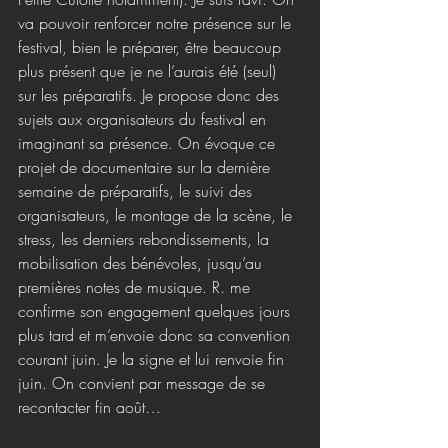
va pouvoir renforcer notre présence sur le 
festival, bien le préparer, être beaucoup 
plus présent que je ne l’aurais été (seul) 
sur les préparatifs. Je propose donc des 
sujets aux organisateurs du festival en 
imaginant sa présence. On évoque ce 
projet de documentaire sur la dernière 
semaine de préparatifs, le suivi des 
organisateurs, le montage de la scène, le 
stress, les derniers rebondissements, la 
mobilisation des bénévoles, jusqu’au 
premières notes de musique. R. me 
confirme son engagement quelques jours 
plus tard et m’envoie donc sa convention 
courant juin. Je la signe et lui renvoie fin 
juin. On convient par message de se 
recontacter fin août… 