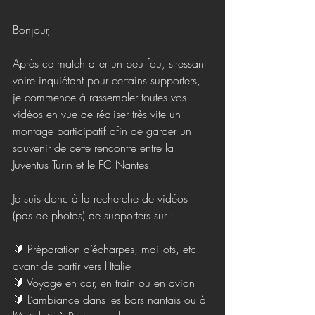
Bonjour,
Après ce match aller un peu fou, stressant 
voire inquiétant pour certains supporters, 
je commence à rassembler toutes vos 
vidéos en vue de réaliser très vite un 
montage participatif afin de garder un 
souvenir de cette rencontre entre la 
Juventus Turin et le FC Nantes.
Je suis donc à la recherche de vidéos 
(pas de photos) de supporters sur :
🔰 Préparation d’écharpes, maillots, etc 
avant de partir vers l'Italie
🔰 Voyage en car, en train ou en avion
🔰 L’ambiance dans les bars nantais ou à 