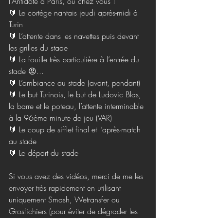
l’Antidote à Paris, ou chez vous !
🔰 Le cortège nantais jeudi après-midi à 
Turin
🔰 L’attente dans les navettes puis devant 
les grilles du stade
🔰 La fouille très particulière à l’entrée du 
stade 😡...
🔰 L’ambiance au stade (avant, pendant)
🔰 Le but Turinois, le but de Ludovic Blas, 
la barre et le poteau, l’attente interminable 
à la 96ème minute de jeu (VAR)
🔰 Le coup de sifflet final et l’après-match 
au stade
🔰 Le départ du stade
Si vous avez des vidéos, merci de me les 
envoyer très rapidement en utilisant 
uniquement Smash, Wetransfer ou 
Grosfichiers (pour éviter de dégrader les 