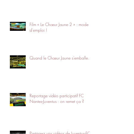
Film « Le Chœur Jaune 2 » : mode
d’emploi !
Quand le Chœur Jaune s’emballe…
Reportage vidéo participatif FC
Nantes-Juventus : on remet ça ?
Partagez vos vidéos de Juventus-FC