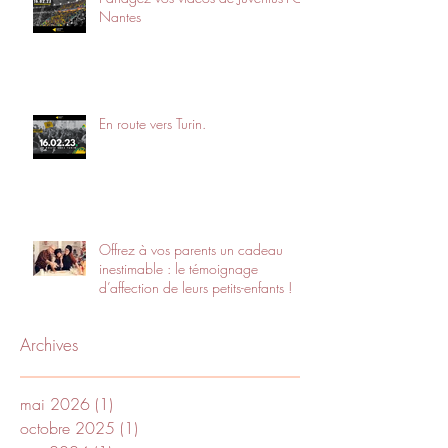
Nantes
En route vers Turin.
Offrez à vos parents un cadeau
inestimable : le témoignage
d’affection de leurs petits-enfants !
Archives
mai 2026
(1)
1 post
octobre 2025
(1)
1 post