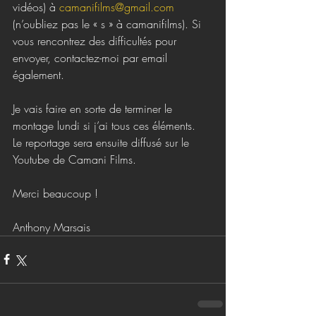
vidéos) à 
camanifilms@gmail.com
(n’oubliez pas le « s » à camanifilms). Si 
vous rencontrez des difficultés pour 
envoyer, contactez-moi par email 
également.
Je vais faire en sorte de terminer le 
montage lundi si j’ai tous ces éléments.
Le reportage sera ensuite diffusé sur le 
Youtube de Camani Films. 
Merci beaucoup !
Anthony Marsais