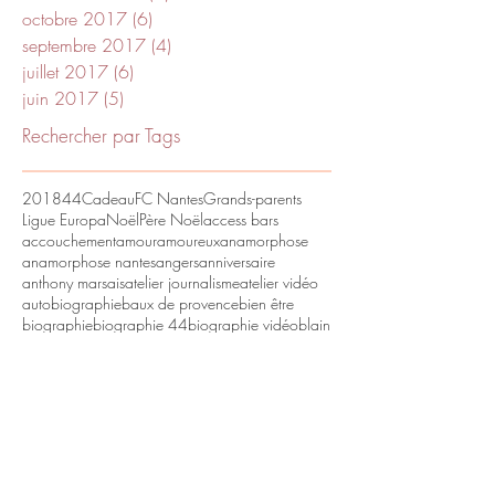
octobre 2017
(6)
6 posts
septembre 2017
(4)
4 posts
juillet 2017
(6)
6 posts
juin 2017
(5)
5 posts
Rechercher par Tags
2018
44
Cadeau
FC Nantes
Grands-parents
Ligue Europa
Noël
Père Noël
access bars
accouchement
amour
amoureux
anamorphose
anamorphose nantes
angers
anniversaire
anthony marsais
atelier journalisme
atelier vidéo
autobiographie
baux de provence
bien être
biographie
biographie 44
biographie vidéo
blain
bouessé la garenne
bébé
cadeau
cadeau anniversaire
cadeau anniversaire de mariage
cadeau de noël
cadeau fête des mères
cadeau insolite
cadeau mamie
cadeau noces d'or
cadeau noces d'émeraude
cadeau noces de platine
cadeau noël
cadeau original
cadeau original fête des pères