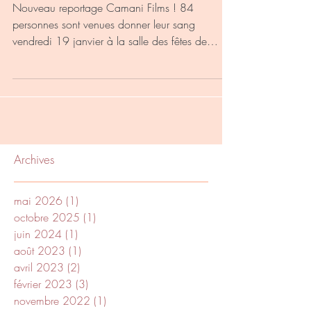
Nouveau reportage Camani Films ! 84
personnes sont venues donner leur sang
vendredi 19 janvier à la salle des fêtes de
Derval. Une...
Archives
mai 2026
(1)
1 post
octobre 2025
(1)
1 post
juin 2024
(1)
1 post
août 2023
(1)
1 post
avril 2023
(2)
2 posts
février 2023
(3)
3 posts
novembre 2022
(1)
1 post