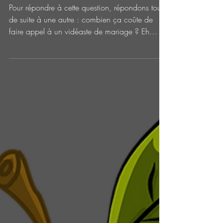
mariage, c’est un (gros)
budget ?
Pour répondre à cette question, répondons tout
de suite à une autre : combien ça coûte de
faire appel à un vidéaste de mariage ? Eh
bien…...