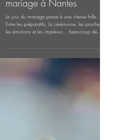
mariage à Nantes
Le jour du mariage passe à une vitesse folle.
Entre les préparatifs, la cérémonie, les proches,
les émotions et les imprévus… beaucoup de
moments échappent aux mariés eux-mêmes.
Alors que la photographie est devenue
incontournable, faire appel à un vidéaste
mariage n’est pas encore un réflexe. Pourtant,
de nombreux couples expliquent après coup
que leur film de mariage est devenu leur
souvenir préféré. Voici 6 bonnes raisons de
faire appel à un vidéaste de mariage à Nantes
ou