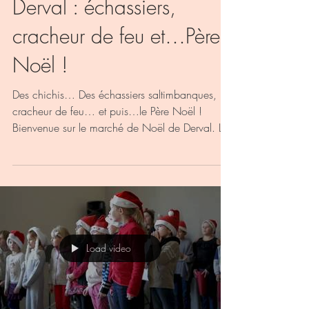
Derval : échassiers,
cracheur de feu et…Père
Noël !
Des chichis… Des échassiers saltimbanques, un
cracheur de feu… et puis…le Père Noël !
Bienvenue sur le marché de Noël de Derval. La
9ème...
Load video