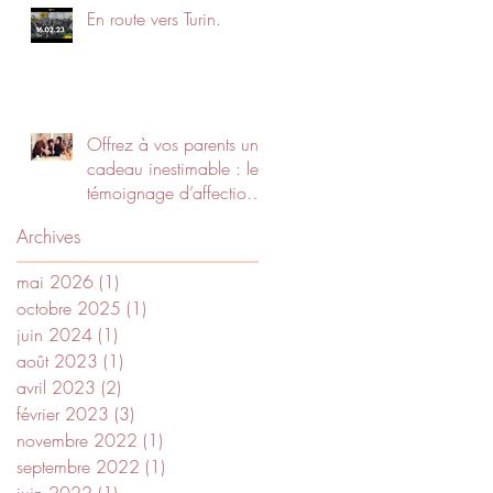
En route vers Turin.
Offrez à vos parents un
cadeau inestimable : le
témoignage d’affection
de leurs petits-enfants !
Archives
mai 2026
(1)
1 post
octobre 2025
(1)
1 post
juin 2024
(1)
1 post
août 2023
(1)
1 post
avril 2023
(2)
2 posts
février 2023
(3)
3 posts
novembre 2022
(1)
1 post
septembre 2022
(1)
1 post
juin 2022
(1)
1 post