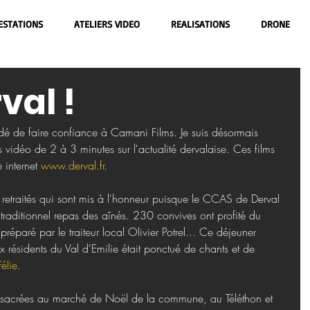
ESTATIONS
ATELIERS VIDEO
REALISATIONS
DRONE
val !
dé de faire confiance à Camani Films. Je suis désormais 
 vidéo de 2 à 3 minutes sur l'actualité dervalaise. Ces films 
 internet 
www.derval.fr
. 
s retraités qui sont mis à l'honneur puisque le CCAS de Derval 
traditionnel repas des aînés. 230 convives ont profité du 
éparé par le traiteur local Olivier Potrel... Ce déjeuner 
 résidents du Val d'Emilie était ponctué de chants et de 
Félie
.
nsacrées au marché de Noël de la commune, au Téléthon et 