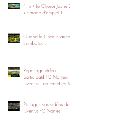
Film « Le Chœur Jaune 2
» : mode d’emploi !
Quand le Chœur Jaune
s’emballe…
Reportage vidéo
participatif FC Nantes-
Juventus : on remet ça ?
Partagez vos vidéos de
Juventus-FC Nantes