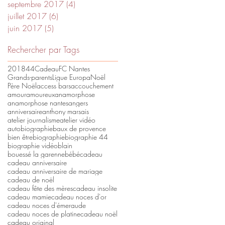
septembre 2017
(4)
4 posts
juillet 2017
(6)
6 posts
juin 2017
(5)
5 posts
Rechercher par Tags
2018
44
Cadeau
FC Nantes
Grands-parents
Ligue Europa
Noël
Père Noël
access bars
accouchement
amour
amoureux
anamorphose
anamorphose nantes
angers
anniversaire
anthony marsais
atelier journalisme
atelier vidéo
autobiographie
baux de provence
bien être
biographie
biographie 44
biographie vidéo
blain
bouessé la garenne
bébé
cadeau
cadeau anniversaire
cadeau anniversaire de mariage
cadeau de noël
cadeau fête des mères
cadeau insolite
cadeau mamie
cadeau noces d'or
cadeau noces d'émeraude
cadeau noces de platine
cadeau noël
cadeau original