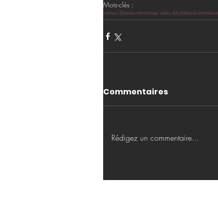
Mots-clés :
camani films
derval
montage vidéo 44
châteaubriant
retrait
Commentaires
Rédigez un commentaire...