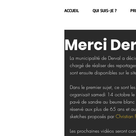
ACCUEIL
QUI SUIS-JE ?
PR
Merci Der
La municipalité de Derval a déci
chargé de réaliser des reportages
sont ensuite disponibles sur le site
Dans le premier sujet, ce sont le
organisait samedi 14 octobre le 
pavé de sandre au beurre blanc pr
réservé aux plus de 65 ans et aux
sketches proposés par 
Christian 
Les prochaines vidéos seront co