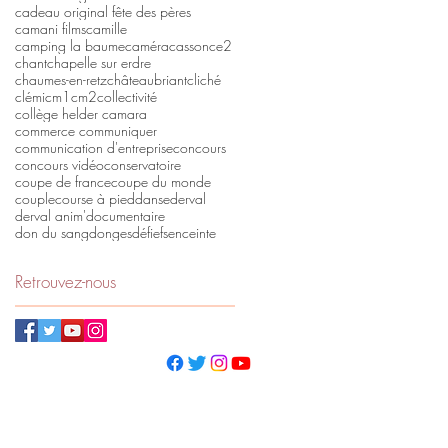
cadeau original fête des pères
camani films
camille
camping la baume
caméra
casson
ce2
chant
chapelle sur erdre
chaumes-en-retz
châteaubriant
cliché
clémi
cm1
cm2
collectivité
collège helder camara
commerce communiquer
communication d'entreprise
concours
concours vidéo
conservatoire
coupe de france
coupe du monde
couple
course à pied
danse
derval
derval anim'
documentaire
don du sang
donges
défi
efs
enceinte
Retrouvez-nous