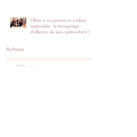
Offrez à vos parents un cadeau
inestimable : le témoignage
d’affection de leurs petits-enfants !
Archives
mai 2026
(1)
1 post
octobre 2025
(1)
1 post
juin 2024
(1)
1 post
août 2023
(1)
1 post
avril 2023
(2)
2 posts
février 2023
(3)
3 posts
novembre 2022
(1)
1 post
septembre 2022
(1)
1 post
juin 2022
(1)
1 post
mai 2022
(4)
4 posts