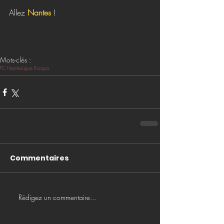
Allez 
Nantes
 !
Mots-clés :
FC Nantes
Ligue Europa
Commentaires
Rédigez un commentaire...