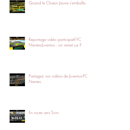
Quand le Chœur Jaune s’emballe…
Reportage vidéo participatif FC
Nantes-Juventus : on remet ça ?
Partagez vos vidéos de Juventus-FC
Nantes
En route vers Turin.