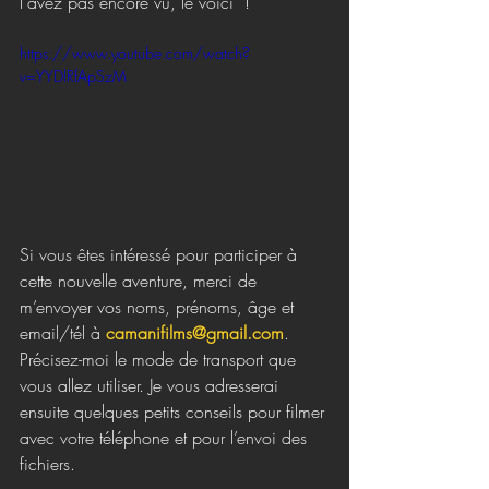
l'avez pas encore vu, le voici  !
https://www.youtube.com/watch?
v=YYDlRfApSzM
Si vous êtes intéressé pour participer à 
cette nouvelle aventure, merci de 
m’envoyer vos noms, prénoms, âge et 
email/tél à 
camanifilms@gmail.com
. 
Précisez-moi le mode de transport que 
vous allez utiliser. Je vous adresserai 
ensuite quelques petits conseils pour filmer 
avec votre téléphone et pour l’envoi des 
fichiers. 