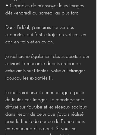
• Capables de m’envoyer leurs images 
dès vendredi ou samedi au plus tard
Dans l’idéal, j’aimerais trouver des 
supporters qui font le trajet en voiture, en 
car, en train et en avion. 
Je recherche également des supporters qui 
suivront la rencontre depuis un bar ou 
entre amis sur Nantes, voire à l'étranger 
(coucou les expatriés !).
Je réaliserai ensuite un montage à partir 
de toutes ces images. Le reportage sera 
diffusé sur Youtube et les réseaux sociaux, 
dans l’esprit de celui que j’avais réalisé 
pour la finale de coupe de France mais 
en beaucoup plus court. Si vous ne 