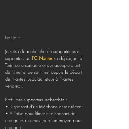
Bonjour,
Je suis à la recherche de supportrices et 
supporters du 
FC Nantes
 se déplaçant à 
Turin cette semaine et qui accepteraient 
de filmer et de se filmer depuis le départ 
de Nantes jusqu’au retour à Nantes 
vendredi.
Profil des supporters recherchés :
• Disposant d’un téléphone assez récent
• A l’aise pour filmer et disposant de 
chargeurs externes (ou d'un moyen pour 
charger)