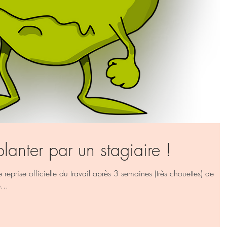
planter par un stagiaire !
 reprise officielle du travail après 3 semaines (très chouettes) de
...