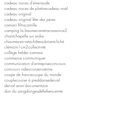
cadeau noces d'émeraude
cadeau noces de platine
cadeau noël
cadeau original
cadeau original fête des pères
camani films
camille
camping la baume
caméra
casson
ce2
chant
chapelle sur erdre
chaumes-en-retz
châteaubriant
cliché
clémi
cm1
cm2
collectivité
collège helder camara
commerce communiquer
communication d'entreprise
concours
concours vidéo
conservatoire
coupe de france
coupe du monde
couple
course à pied
danse
derval
derval anim'
documentaire
don du sang
donges
défi
efs
enceinte