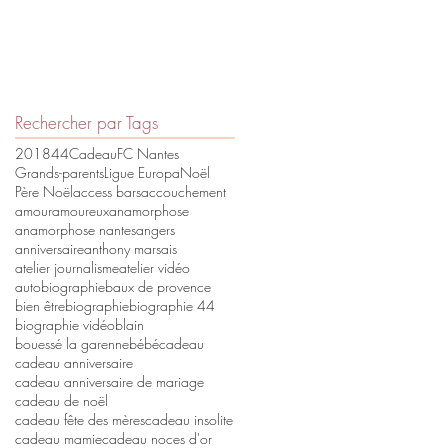
Rechercher par Tags
2018
44
Cadeau
FC Nantes
Grands-parents
Ligue Europa
Noël
Père Noël
access bars
accouchement
amour
amoureux
anamorphose
anamorphose nantes
angers
anniversaire
anthony marsais
atelier journalisme
atelier vidéo
autobiographie
baux de provence
bien être
biographie
biographie 44
biographie vidéo
blain
bouessé la garenne
bébé
cadeau
cadeau anniversaire
cadeau anniversaire de mariage
cadeau de noël
cadeau fête des mères
cadeau insolite
cadeau mamie
cadeau noces d'or