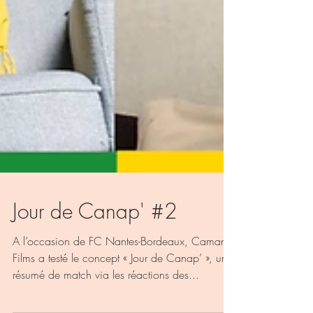
Jour de Canap' #2
A l’occasion de FC Nantes-Bordeaux, Camani
Films a testé le concept « Jour de Canap’ », un
résumé de match via les réactions des...