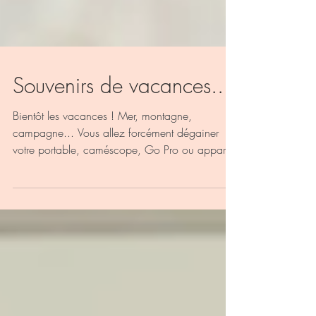
Souvenirs de vacances...
Bientôt les vacances ! Mer, montagne,
campagne... Vous allez forcément dégainer
votre portable, caméscope, Go Pro ou appareil
photo ! Et...