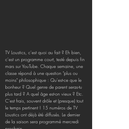
TV Loustics, c'est quoi au fait ? Eh bien, 
c'est un programme court, testé depuis fin 
mars sur YouTube. Chaque semaine, une 
classe répond à une question "plus ou 
moins" philosophique : Qu'est-ce que le 
bonheur ? Quel genre de parent seras-tu 
plus tard ? A quel âge est-on vieux ? Etc. 
C'est frais, souvent drôle et (presque) tout 
le temps pertinent ! 15 numéros de TV 
Loustics ont déjà été diffusés. Le dernier 
de la saison sera programmé mercredi 
prochain.