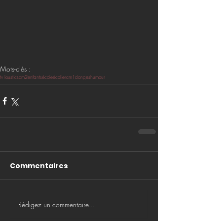
Mots-clés :
tv loustics
cm2
enfants
école
écolier
cm1
donges
humour
Commentaires
Rédigez un commentaire...