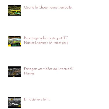
Quand le Chœur Jaune s’emballe…
Reportage vidéo participatif FC
Nantes-Juventus : on remet ça ?
Partagez vos vidéos de Juventus-FC
Nantes
En route vers Turin.