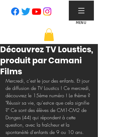
MENU
Découvrez TV Loustics,
produit par Camani
Films
Mercredi, c'est le jour des enfants. Et jour 
de diffusion de TV Loustics ! Ce mercredi, 
découvrez le 15ème numéro ! Le thème ? 
"Réussir sa vie, qu'est-ce que cela signifie 
?" Ce sont des élèves de CM1-CM2 de 
Donges (44) qui répondent à cette 
question, avec la fraîcheur et la 
spontanéité d'enfants de 9 ou 10 ans. 