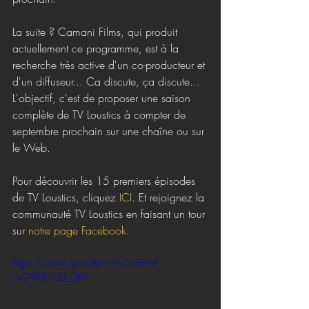
La suite ? Camani Films, qui produit 
actuellement ce programme, est à la 
recherche très active d'un co-producteur et 
d'un diffuseur... Ca discute, ça discute... 
L'objectif, c'est de proposer une saison 
complète de TV Loustics à compter de 
septembre prochain sur une chaîne ou sur 
le Web. 
Pour découvrir les 15 premiers épisodes 
de TV Loustics, cliquez 
ICI
. Et rejoignez la 
communauté TV Loustics en faisant un tour 
sur 
notre page Facebook
. 
https://www.youtube.com/watch?
v=G9Dk1UD_0XY