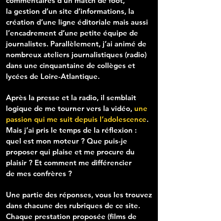
commentaires d'un match de foot,
la
gestion d’un site d’informations, la
création d’une ligne
éditoriale mais aussi
l’encadrement d’une petite équipe
de
journalistes. Parallèlement, j’ai animé de
nombreux
ateliers journalistiques (radio)
dans une cinquantaine de
collèges et
lycées de Loire-Atlantique.
Après la presse et la radio, il semblait
logique de me
tourner vers la vidéo,
une
passion qui me suit depuis
l’adolescence
.
Mais j’ai pris le temps de la réflexion :
quel
est mon moteur ? Que puis-je
proposer qui plaise et
me procure du
plaisir ? Et comment me différencier
de
mes confrères ?
Une partie des réponses, vous les trouvez
dans chacune des rubriques de ce site.
Chaque prestation proposée (films de