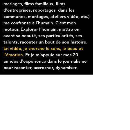
mariages, films familiaux, films
d’entreprises, reportages dans les
communes, montages, ateliers vidéo, etc.)
me confronte à l’humain. C’est mon
moteur. Explorer l’humain, mettre en
avant sa beauté, ses particularités, ses
talents, raconter un bout de son histoire.
En vidéo, je cherche le sens, le beau et
l’émotion
. Et je m’appuie sur mes 20
années d'expérience dans le journalisme
pour raconter, accrocher, dynamiser.
Je prends plaisir à filmer, à trouver le bon
angle, à organiser le « récit ». Je prends
plaisir à monter, à donner du rythme à
l’histoire qui m’est confiée. Et je prends
surtout plaisir à faire plaisir.
Anthony