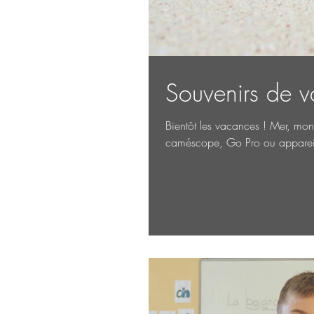
Souvenirs de v
Bientôt les vacances ! Mer, mo
caméscope, Go Pro ou appareil 