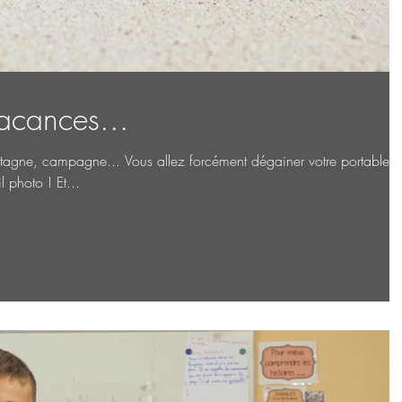
acances...
ntagne, campagne... Vous allez forcément dégainer votre portable,
photo ! Et...