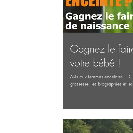
Gagnez le fair
votre bébé !
Avis aux femmes enceintes… CAM
grossesse, les biographies et les