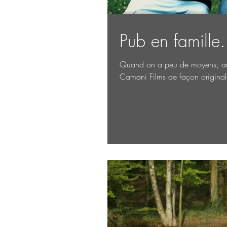
Pub en famille.
Quand on a peu de moyens, autan
Camani Films de façon originale,