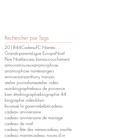
Rechercher par Tags
2018
44
Cadeau
FC Nantes
Grands-parents
Ligue Europa
Noël
Père Noël
access bars
accouchement
amour
amoureux
anamorphose
anamorphose nantes
angers
anniversaire
anthony marsais
atelier journalisme
atelier vidéo
autobiographie
baux de provence
bien être
biographie
biographie 44
biographie vidéo
blain
a
bouessé la garenne
bébé
cadeau
cadeau anniversaire
cadeau anniversaire de mariage
cadeau de noël
cadeau fête des mères
cadeau insolite
cadeau mamie
cadeau noces d'or