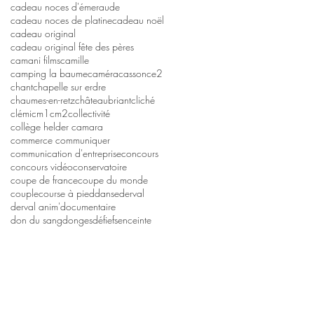
cadeau noces d'émeraude
cadeau noces de platine
cadeau noël
cadeau original
cadeau original fête des pères
camani films
camille
camping la baume
caméra
casson
ce2
chant
chapelle sur erdre
chaumes-en-retz
châteaubriant
cliché
clémi
cm1
cm2
collectivité
collège helder camara
commerce communiquer
communication d'entreprise
concours
concours vidéo
conservatoire
coupe de france
coupe du monde
couple
course à pied
danse
derval
derval anim'
documentaire
don du sang
donges
défi
efs
enceinte