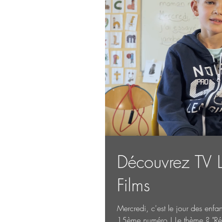
Découvrez TV L
Films
Mercredi, c'est le jour des enfa
15ème numéro ! Le thème ? "Réus