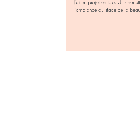
J'ai un projet en tête. Un choue
l'ambiance au stade de la Beauj