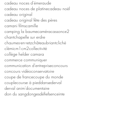
cadeau noces d'émeraude
cadeau noces de platine
cadeau noël
cadeau original
cadeau original fête des pères
camani films
camille
camping la baume
caméra
casson
ce2
chant
chapelle sur erdre
chaumes-en-retz
châteaubriant
cliché
clémi
cm1
cm2
collectivité
collège helder camara
commerce communiquer
communication d'entreprise
concours
concours vidéo
conservatoire
coupe de france
coupe du monde
couple
course à pied
danse
derval
derval anim'
documentaire
don du sang
donges
défi
efs
enceinte