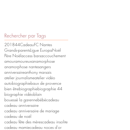
Rechercher par Tags
2018
44
Cadeau
FC Nantes
Grands-parents
Ligue Europa
Noël
Père Noël
access bars
accouchement
amour
amoureux
anamorphose
anamorphose nantes
angers
anniversaire
anthony marsais
atelier journalisme
atelier vidéo
autobiographie
baux de provence
bien être
biographie
biographie 44
biographie vidéo
blain
bouessé la garenne
bébé
cadeau
cadeau anniversaire
cadeau anniversaire de mariage
cadeau de noël
cadeau fête des mères
cadeau insolite
cadeau mamie
cadeau noces d'or