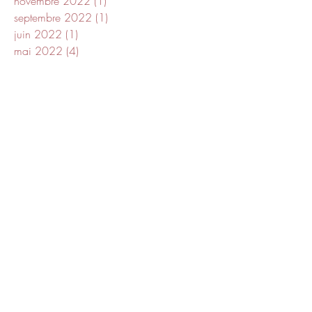
novembre 2022
(1)
1 post
septembre 2022
(1)
1 post
juin 2022
(1)
1 post
mai 2022
(4)
4 posts
avril 2022
(1)
1 post
mai 2021
(2)
2 posts
janvier 2021
(1)
1 post
décembre 2018
(1)
1 post
novembre 2018
(1)
1 post
septembre 2018
(1)
1 post
août 2018
(1)
1 post
juillet 2018
(3)
3 posts
juin 2018
(2)
2 posts
mai 2018
(1)
1 post
avril 2018
(4)
4 posts
mars 2018
(4)
4 posts
février 2018
(5)
5 posts
janvier 2018
(3)
3 posts
décembre 2017
(6)
6 posts