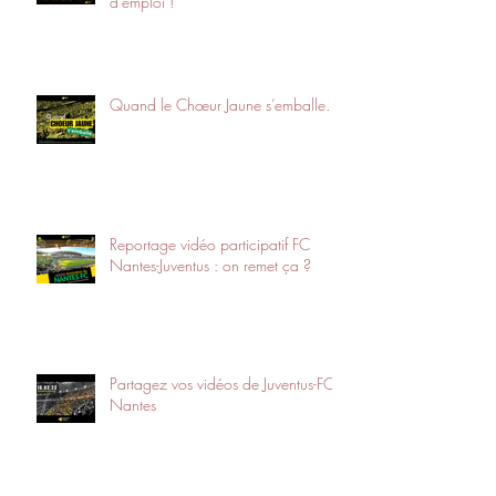
d’emploi !
Quand le Chœur Jaune s’emballe…
Reportage vidéo participatif FC
Nantes-Juventus : on remet ça ?
Partagez vos vidéos de Juventus-FC
Nantes