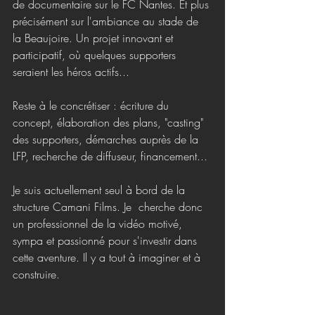
de documentaire sur le FC Nantes. Et plus 
précisément sur l'ambiance au stade de 
la Beaujoire. Un projet innovant et 
participatif, où quelques supporters 
seraient les héros actifs... 
Reste à le concrétiser : écriture du 
concept, élaboration des plans, "casting" 
des supporters, démarches auprès de la 
LFP, recherche de diffuseur, financement...
Je suis actuellement seul à bord de la 
structure Camani Films. Je  cherche donc 
un professionnel de la vidéo motivé, 
sympa et passionné pour s'investir dans 
cette aventure. Il y a tout à imaginer et à 
construire.