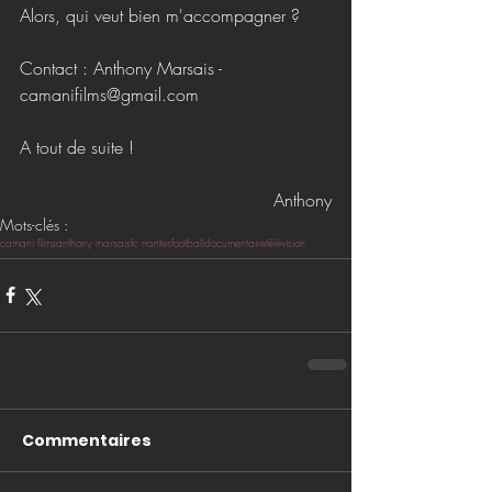
Alors, qui veut bien m'accompagner ?
Contact : Anthony Marsais - 
camanifilms@gmail.com
A tout de suite ! 
Anthony
Mots-clés :
camani films
anthony marsais
fc nantes
football
documentaire
télévision
Commentaires