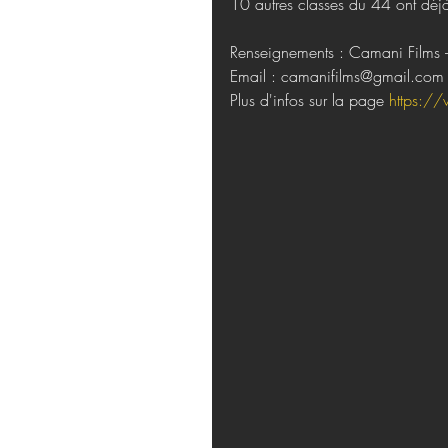
10 autres classes du 44 ont déjà r
Renseignements : Camani Films
Email : camanifilms@gmail.com
Plus d'infos sur la page 
https://