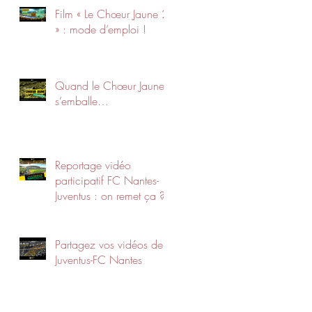
Film « Le Chœur Jaune 2
» : mode d’emploi !
Quand le Chœur Jaune
s’emballe…
Reportage vidéo
participatif FC Nantes-
Juventus : on remet ça ?
Partagez vos vidéos de
Juventus-FC Nantes