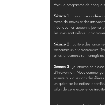
Voici le programme de chaque 
Séance 1 
: Lors d’une conférence
forme de brèves et des interview
théorique, les apprentis journalist
Les rôles sont définis : chronique
Séance 2 
: Ecriture des lanceme
présentateurs et chroniqueurs. Trav
et les lancements sont enregistr
Séance 3
 : Je retourne en class
d’intervention. Nous commençons 
ensuite aux questions des élèves s
un quizz sur les notions abordée
bilan de cette expérience insolite