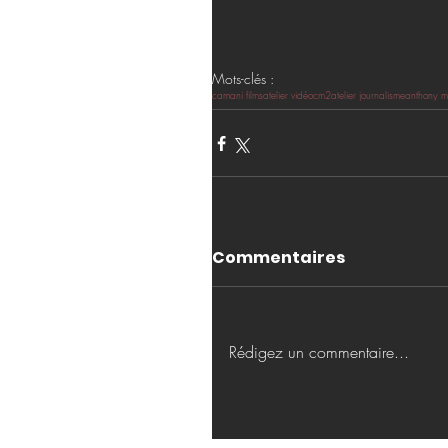
Mots-clés :
camani films
atelier vidéo
cm2
atelier journalisme
anthony m
Commentaires
Rédigez un commentaire...