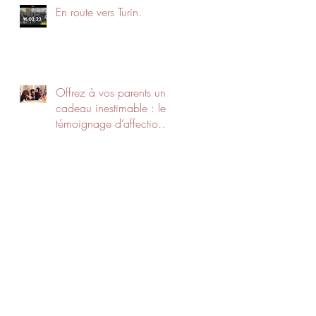
En route vers Turin.
Offrez à vos parents un
cadeau inestimable : le
témoignage d’affection
de leurs petits-enfants !