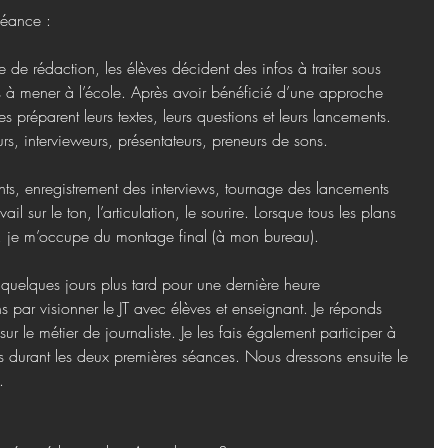
séance :
 de rédaction, les élèves décident des infos à traiter sous 
s à mener à l’école. Après avoir bénéficié d’une approche 
es préparent leurs textes, leurs questions et leurs lancements. 
urs, intervieweurs, présentateurs, preneurs de sons.
nts, enregistrement des interviews, tournage des lancements 
ail sur le ton, l’articulation, le sourire. Lorsque tous les plans 
és, je m’occupe du montage final (à mon bureau).
e quelques jours plus tard pour une dernière heure 
par visionner le JT avec élèves et enseignant. Je réponds 
ur le métier de journaliste. Je les fais également participer à 
s durant les deux premières séances. Nous dressons ensuite le 
.