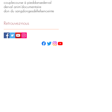
couple
course à pied
danse
derval
derval anim'
documentaire
don du sang
donges
défi
efs
enceinte
Retrouvez-nous