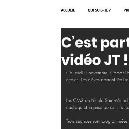
ACCUEIL
QUI SUIS-JE ?
PR
C’est part
vidéo JT !
Ce jeudi 9 novembre, Camani Fil
écoles. Les élèves devront réaliser
Les CM2 de l’école Saint-Michel de
cadrage et la prise de son. Ils r
Trois séances sont programmées p