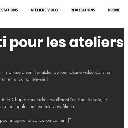
ESTATIONS
ATELIERS VIDEO
REALISATIONS
DRONE
i pour les ateliers
ms animera son 1er atelier de journalisme vidéo dans les 
 un mini journal télévisé !
 la Chapelle sur Erdre travailleront l’écriture, la voix, le 
éaliseront également une interview filmée.
our imaginer et concevoir ce mini JT.