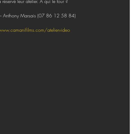
éservé leur atelier. A qui le tour ?
 – Anthony Marsais (07 86 12 58 84)
www.camanifilms.com/ateliervideo