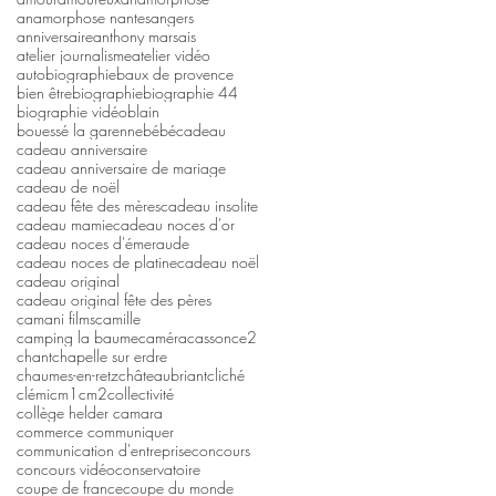
anamorphose nantes
angers
anniversaire
anthony marsais
atelier journalisme
atelier vidéo
autobiographie
baux de provence
bien être
biographie
biographie 44
biographie vidéo
blain
bouessé la garenne
bébé
cadeau
cadeau anniversaire
cadeau anniversaire de mariage
cadeau de noël
cadeau fête des mères
cadeau insolite
cadeau mamie
cadeau noces d'or
cadeau noces d'émeraude
cadeau noces de platine
cadeau noël
cadeau original
cadeau original fête des pères
camani films
camille
camping la baume
caméra
casson
ce2
chant
chapelle sur erdre
chaumes-en-retz
châteaubriant
cliché
clémi
cm1
cm2
collectivité
collège helder camara
commerce communiquer
communication d'entreprise
concours
concours vidéo
conservatoire
coupe de france
coupe du monde