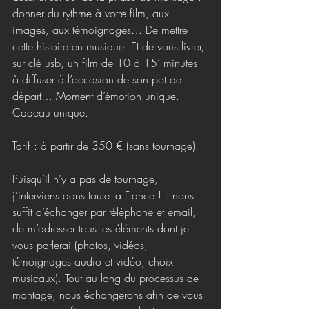
donner du rythme à votre film, aux 
images, aux témoignages… De mettre 
cette histoire en musique. Et de vous livrer, 
sur clé usb, un film de 10 à 15’ minutes 
à diffuser à l’occasion de son pot de 
départ… Moment d’émotion unique. 
Cadeau unique.
Tarif : à partir de 350 € (sans tournage).
Puisqu’il n’y a pas de tournage, 
j’interviens dans toute la France ! Il nous 
suffit d’échanger par téléphone et email, 
de m’adresser tous les éléments dont je 
vous parlerai (photos, vidéos, 
témoignages audio et vidéo, choix 
musicaux). Tout au long du processus de 
montage, nous échangerons afin de vous 