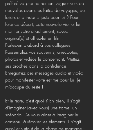
préféré va prochainement voguer vers de 
nouvelles aventures faites de voyages, de 
loisirs et d’instants juste pour lui ? Pour 
fêter ce départ, cette nouvelle vie, et lui 
montrer votre attachement, soyez 
original(e) et offrez-lui un film !
Parlez-en d’abord à vos collègues. 
Rassemblez vos souvenirs, anecdotes, 
photos et vidéos le concernant. Mettez 
ses proches dans la confidence. 
Enregistrez des messages audio et vidéo 
pour manifester votre estime pour lui. Je 
m’occupe du reste !
Et le reste, c’est quoi ? Eh bien, il s’agit 
d’imaginer (avec vous) une trame, un 
scénario. De vous aider à imaginer le 
contenu, à récolter les éléments. Il s’agit 
aussi et surtout de la phase de montage : 