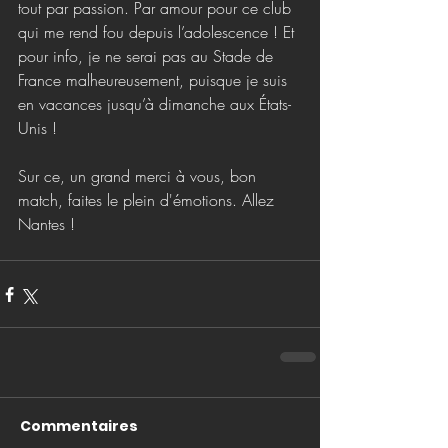
tout par passion. Par amour pour ce club 
qui me rend fou depuis l’adolescence ! Et 
pour info, je ne serai pas au Stade de 
France malheureusement, puisque je suis 
en vacances jusqu’à dimanche aux États-
Unis !
Sur ce, un grand merci à vous, bon 
match, faites le plein d'émotions. Allez 
Nantes !
Commentaires