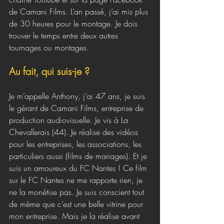
de Camani Films. L’an passé, j’ai mis plus 
de 30 heures pour le montage. Je dois 
trouver le temps entre deux autres 
tournages ou montages.
Au fait, qui suis-je ?
Je m’appelle Anthony, j’ai 47 ans, je suis 
le gérant de Camani Films, entreprise de 
production audiovisuelle. Je vis à La 
Chevallerais (44). Je réalise des vidéos 
pour les entreprises, les associations, les 
particuliers aussi (films de mariages). Et je 
suis un amoureux du FC Nantes ! Ce film 
sur le FC Nantes ne me rapporte rien, je 
ne la monétise pas. Je suis conscient tout 
de même que c’est une belle vitrine pour 
mon entreprise. Mais je la réalise avant 