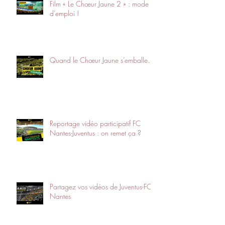
Film « Le Chœur Jaune 2 » : mode
d’emploi !
Quand le Chœur Jaune s’emballe…
Reportage vidéo participatif FC
Nantes-Juventus : on remet ça ?
Partagez vos vidéos de Juventus-FC
Nantes