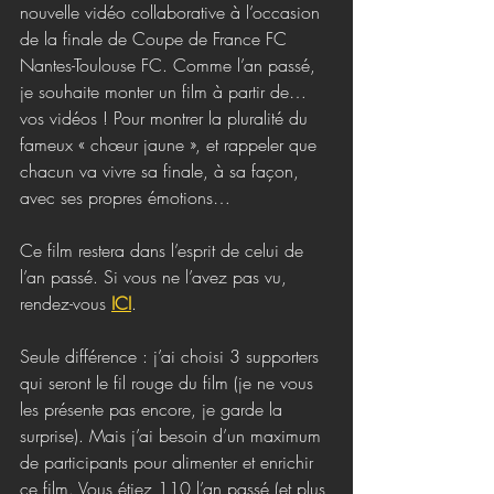
nouvelle vidéo collaborative à l’occasion 
de la finale de Coupe de France FC 
Nantes-Toulouse FC. Comme l’an passé, 
je souhaite monter un film à partir de…
vos vidéos ! Pour montrer la pluralité du 
fameux « chœur jaune », et rappeler que 
chacun va vivre sa finale, à sa façon, 
avec ses propres émotions… 
Ce film restera dans l’esprit de celui de 
l’an passé. Si vous ne l’avez pas vu, 
rendez-vous 
ICI
.
Seule différence : j’ai choisi 3 supporters 
qui seront le fil rouge du film (je ne vous 
les présente pas encore, je garde la 
surprise). Mais j’ai besoin d’un maximum 
de participants pour alimenter et enrichir 
ce film. Vous étiez 110 l’an passé (et plus 