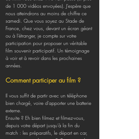
de 1 000 vidéos envoyées). J’espère que 
nous atteindrons au moins de chiffre ce 
samedi. Que vous soyez au Stade de 
France, chez vous, devant un écran géant 
ou à l’étranger, je compte sur votre 
participation pour proposer un véritable 
film souvenir participatif. Un témoignage 
à voir et à revoir dans les prochaines 
années.
Comment participer au film ?
Il vous suffit de partir avec un téléphone 
bien chargé, voire d’apporter une batterie 
externe. 
Ensuite ? Eh bien filmez et filmez-vous, 
depuis votre départ jusqu’à la fin du 
match : les préparatifs, le départ en car, 