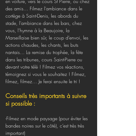
en voiture, vers le cours St Pierre, ou chez 
des amis… Filmez l’ambiance dans le 
cortège à Saint-Denis, les abords du 
stade, l’ambiance dans les bars, chez 
vous, l’hymne à la Beaujoire, la 
Marseillaise bien sûr, le coup d’envoi, les 
actions chaudes, les chants, les buts 
nantais… La remise du trophée, la fête 
dans les tribunes, cours Saint-Pierre ou 
devant votre télé ! Filmez vos réactions, 
témoignez si vous le souhaitez ! Filmez, 
filmez, filmez… Je ferai ensuite le tri !
Conseils très importants à suivre 
si possible :
-Filmez en mode paysage (pour éviter les 
bandes noires sur le côté), c’est très très 
important)