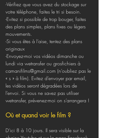
-Vérifiez que vous avez du stockage sur 
votre téléphone, faites le tri si besoin.
-Evitez si possible de trop bouger, faites 
des plans simples, plans fixes ou légers 
mouvements.
-Si vous êtes à l’aise, tentez des plans 
originaux
-Envoyez-moi vos vidéos dimanche ou 
lundi via wetransfer ou grosfichiers à 
camanifilms@gmail.com (n’oubliez pas le 
« s » à film). Evitez d’envoyer par email, 
les vidéos seront dégradées lors de 
l’envoi. Si vous ne savez pas utiliser 
wetransfer, prévenez-moi on s’arrangera !
Où et quand voir le film ?
D’ici 8 à 10 jours. Il sera visible sur la 
chaine Youtube et sur la page Facebook 