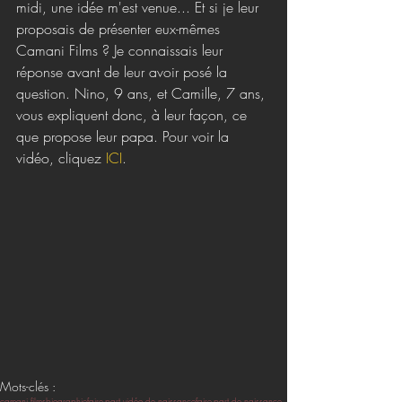
midi, une idée m'est venue... Et si je leur 
proposais de présenter eux-mêmes 
Camani Films ? Je connaissais leur 
réponse avant de leur avoir posé la 
question. Nino, 9 ans, et Camille, 7 ans, 
vous expliquent donc, à leur façon, ce 
que propose leur papa. Pour voir la 
vidéo, cliquez 
ICI
. 
Mots-clés :
camani films
biographie
faire-part vidéo de naissance
faire-part de naissance