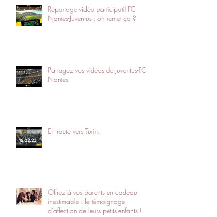
Reportage vidéo participatif FC
Nantes-Juventus : on remet ça ?
Partagez vos vidéos de Juventus-FC
Nantes
En route vers Turin.
Offrez à vos parents un cadeau
inestimable : le témoignage
d’affection de leurs petits-enfants !