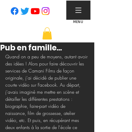
MENU
Pub en famille...
Quand on a peu de moyens, autant avoir 
des idées ! Alors pour faire découvrir les 
services de Camani Films de façon 
originale, j'ai décidé de publier une 
courte vidéo sur Facebook. Au départ, 
j'avais imaginé me mettre en scène et 
détailler les différentes prestations : 
biographie, faire-part vidéo de 
naissance, film de grossesse, atelier 
vidéo, etc. Et puis, en récupérant mes 
deux enfants à la sortie de l'école ce 