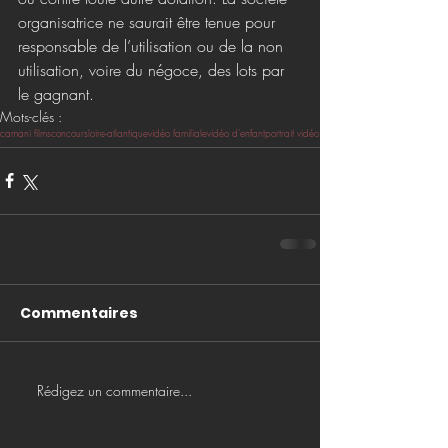
organisatrice ne saurait être tenue pour 
responsable de l’utilisation ou de la non 
utilisation, voire du négoce, des lots par 
le gagnant.
Mots-clés :
camani films
concours
loire-atlantique
vidéo familiale
vidéo d'enfant
portrait vidéo
Commentaires
Rédigez un commentaire...