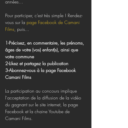
années…
Pour participer, c’est très simple ! Rendez-
vous sur la 
page Facebook de Camani 
Films
, puis...
1-Précisez, en commentaire, les prénoms, 
âges de votre (vos) enfant(s), ainsi que 
votre commune
2-Likez et partagez la publication
3-Abonnez-vous à la page Facebook 
Camani Films
La participation au concours implique 
l'acceptation de la diffusion de la vidéo 
du gagnant sur le site internet, la page 
Facebook et la chaine Youtube de 
Camani Films.