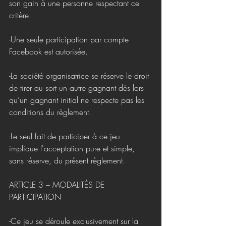
son gain à une personne respectant ce 
critère.
-Une seule participation par compte 
Facebook est autorisée.
-La société organisatrice se réserve le droit 
de tirer au sort un autre gagnant dès lors 
qu’un gagnant initial ne respecte pas les 
conditions du règlement.
-Le seul fait de participer à ce jeu 
implique l'acceptation pure et simple, 
sans réserve, du présent règlement.
ARTICLE 3 – MODALITÉS DE 
PARTICIPATION
-Ce jeu se déroule exclusivement sur la 