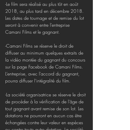
-Le film sera réalisé au plus tôt en août 
2018, au plus tard en décembre 2018. 
Les dates de tournage et de remise du lot 
seront à convenir entre l’entreprise 
Camani Films et le gagnant.
-Camani Films se réserve le droit de 
diffuser au minimum quelques extraits de 
la vidéo montée du gagnant du concours 
sur la page Facebook de Camani Films.  
L’entreprise, avec l’accord du gagnant, 
pourra diffuser l’intégralité du film.
-La société organisatrice se réserve le droit 
de procéder à la vérification de l’âge de 
tout gagnant avant remise de son lot. Les 
dotations ne pourront en aucun cas être 
échangées contre leur valeur en espèces 
ou contre toute autre dotation. La société 