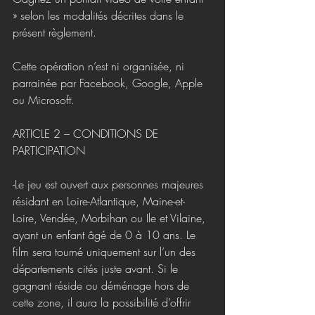
» selon les modalités décrites dans le 
présent règlement.
Cette opération n’est ni organisée, ni 
parrainée par Facebook, Google, Apple 
ou Microsoft.
ARTICLE 2 – CONDITIONS DE 
PARTICIPATION
-Le jeu est ouvert aux personnes majeures 
résidant en Loire-Atlantique, Maine-et-
Loire, Vendée, Morbihan ou Ile et Vilaine, 
ayant un enfant âgé de 0 à 10 ans. Le 
film sera tourné uniquement sur l’un des 
départements cités juste avant. Si le 
gagnant réside ou déménage hors de 
cette zone, il aura la possibilité d’offrir 