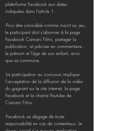
plate-forme Facebook aux dates 
indiquées dans l’article 1.
-Pour être considéré comme inscrit au jeu, 
le participant doit s’abonner à la page 
Facebook Camani Films, partager la 
publication, et préciser en commentaire : 
le prénom et l’âge de son enfant, ainsi 
que sa commune.
-La participation au concours implique 
l'acceptation de la diffusion de la vidéo 
du gagnant sur le site internet, la page 
Facebook et la chaine Youtube de 
Camani Films.
-Facebook se dégage de toute 
responsabilité en cas de contentieux. Le 
réseau social n'a aucune implication 