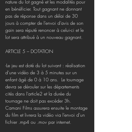
nature du lot gagné et les modalités pour 
en bénéficier. Tout gagnant ne donnant 
pas de réponse dans un délai de 30 
jours à compter de l’envoi d’avis de son 
gain sera réputé renoncer à celui-ci et le 
lot sera attribué à un nouveau gagnant.
ARTICLE 5 – DOTATION
-Le jeu est doté du lot suivant : réalisation 
d’une vidéo de 3 à 5 minutes sur un 
enfant âgé de 0 à 10 ans.  Le tournage 
devra se dérouler sur les départements 
cités dans l’article2 et la durée du 
tournage ne doit pas excéder 3h.
Camani Films assurera ensuite le montage 
du film et livrera la vidéo via l’envoi d’un 
fichier .mp4 ou .mov par internet.