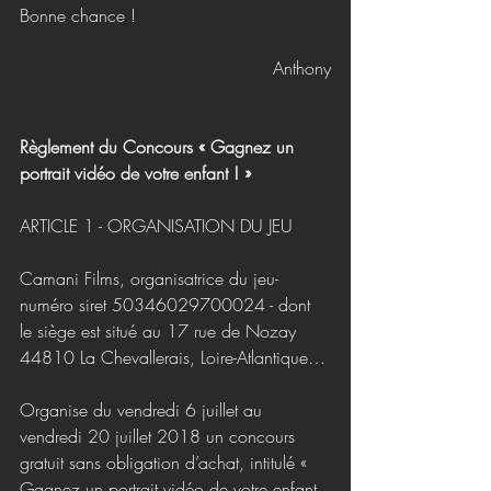
Bonne chance !
Anthony
Règlement du Concours « Gagnez un 
portrait vidéo de votre enfant ! » 
ARTICLE 1 - ORGANISATION DU JEU
Camani Films, organisatrice du jeu- 
numéro siret 50346029700024 - dont 
le siège est situé au 17 rue de Nozay 
44810 La Chevallerais, Loire-Atlantique…
Organise du vendredi 6 juillet au 
vendredi 20 juillet 2018 un concours 
gratuit sans obligation d’achat, intitulé « 
Gagnez un portrait vidéo de votre enfant 