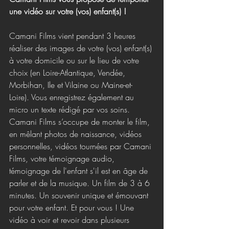
une vidéo sur votre (vos) enfant(s) !
Camani Films vient pendant 3 heures 
réaliser des images de votre (vos) enfant(s) 
à votre domicile ou sur le lieu de votre 
choix (en Loire-Atlantique, Vendée, 
Morbihan, Ile et Vilaine ou Maine-et-
Loire). Vous enregistrez également au 
micro un texte rédigé par vos soins. 
Camani Films s’occupe de monter le film, 
en mêlant photos de naissance, vidéos 
personnelles, vidéos tournées par Camani 
Films, votre témoignage audio, 
témoignage de l'enfant s'il est en âge de 
parler et de la musique. Un film de 3 à 6 
minutes. Un souvenir unique et émouvant 
pour votre enfant. Et pour vous ! Une 
vidéo à voir et revoir dans plusieurs 