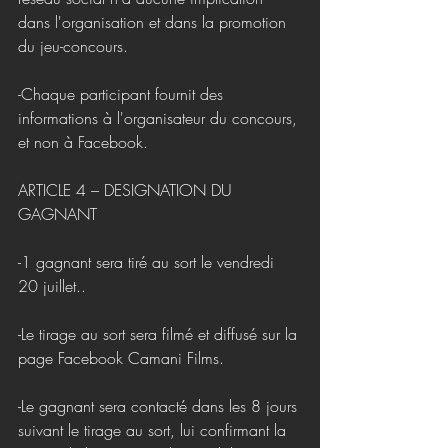
dans l'organisation et dans la promotion 
du jeu-concours.
-Chaque participant fournit des 
informations à l'organisateur du concours, 
et non à Facebook.
ARTICLE 4 – DESIGNATION DU 
GAGNANT
-1 gagnant sera tiré au sort le vendredi 
20 juillet..
-Le tirage au sort sera filmé et diffusé sur la 
page Facebook Camani Films.
-Le gagnant sera contacté dans les 8 jours 
suivant le tirage au sort, lui confirmant la 