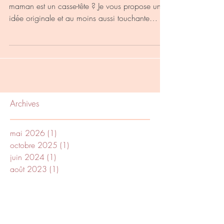
Le cadeau de Noël de votre papa ou de votre
maman est un casse-tête ? Je vous propose une
idée originale et au moins aussi touchante
que...
Archives
mai 2026
(1)
1 post
octobre 2025
(1)
1 post
juin 2024
(1)
1 post
août 2023
(1)
1 post
avril 2023
(2)
2 posts
février 2023
(3)
3 posts