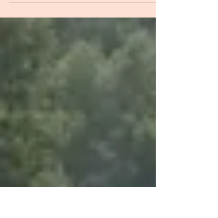
Avis aux femmes enceintes… CAMANI FILMS,
société spécialisée dans les films de naissance,
de grossesse, les biographies et les vidéos...