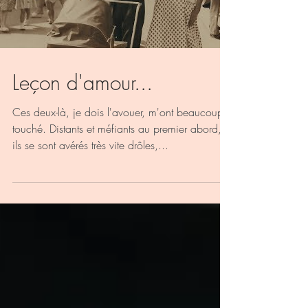
Load video
Leçon d'amour...
Ces deux-là, je dois l'avouer, m'ont beaucoup
touché. Distants et méfiants au premier abord,
ils se sont avérés très vite drôles,...