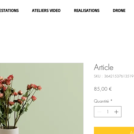
ESTATIONS
ATELIERS VIDEO
REALISATIONS
DRONE
Article
SKU : 36421537613519
Prix
85,00 €
Quantité
*
Aj