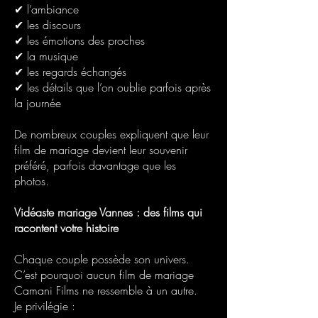
✔ l’ambiance
✔ les discours
✔ les émotions des proches
✔ la musique
✔ les regards échangés
✔ les détails que l’on oublie parfois après
la journée
De nombreux couples expliquent que leur
film de mariage devient leur souvenir
préféré, parfois davantage que les
photos.
Vidéaste mariage Vannes : des films qui
racontent votre histoire
Chaque couple possède son univers.
C’est pourquoi aucun film de mariage
Camani Films ne ressemble à un autre.
Je privilégie :