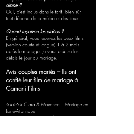
drone ?
Oui, c’est inclus dans le tarif. Bien sûr,
tout dépend de la météo et des lieux.
Quand reçoit-on les vidéos ?
En général, vous recevez les deux films
(version courte et longue) 1 à 2 mois
après le mariage. Je vous précise les
délais le jour du mariage.
Avis couples mariés – Ils ont
confié leur film de mariage à
Camani Films
⭐⭐⭐⭐⭐ Clara & Maxence – Mariage en
Loire-Atlantique
« Nous avons retrouvé des moments que
nous n’avions même pas vus le jour J… Le
film nous replonge totalement dans