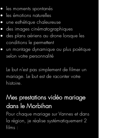
les moments spontanés
les émotions naturelles
une esthétique chaleureuse
des images cinématographiques
des plans aériens au drone lorsque les
conditions le permettent
un montage dynamique ou plus poétique
selon votre personnalité
Le but n’est pas simplement de filmer un
mariage. Le but est de raconter votre
histoire.
Mes prestations vidéo mariage
dans le Morbihan
Pour chaque mariage sur Vannes et dans
la région, je réalise systématiquement 2
films :