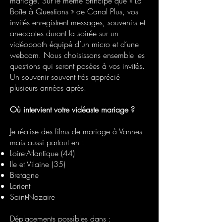
mariage. Sur le même principe que « La
Boîte à Questions » de Canal Plus, vos
invités enregistrent messages, souvenirs et
anecdotes durant la soirée sur un
vidéobooth équipé d’un micro et d’une
webcam. Nous choisissons ensemble les
questions qui seront posées à vos invités.
Un souvenir souvent très apprécié
plusieurs années après.
Où intervient votre vidéaste mariage ?
Je réalise des films de mariage à Vannes
mais aussi partout en :
Loire-Atlantique (44)
Ile et Vilaine (35)
Bretagne
Lorient
Saint-Nazaire
Déplacements possibles dans :