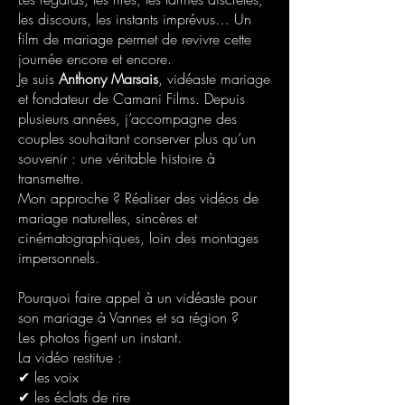
les discours, les instants imprévus… Un
film de mariage permet de revivre cette
journée encore et encore.
Je suis
Anthony Marsais
, vidéaste mariage
et fondateur de Camani Films. Depuis
plusieurs années, j’accompagne des
couples souhaitant conserver plus qu’un
souvenir : une véritable histoire à
transmettre.
Mon approche ? Réaliser des vidéos de
mariage naturelles, sincères et
cinématographiques, loin des montages
impersonnels.
Pourquoi faire appel à un vidéaste pour
son mariage à Vannes et sa région ?
Les photos figent un instant.
La vidéo restitue :
✔ les voix
✔ les éclats de rire