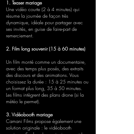
1.
Teaser mariage
Une vidéo courte (2 à 4 minutes) qui
résume la journée de façon très
dynamique, idéale pour partager avec
ses invités, en guise de faire-part de
remerciement.
2. Film long souvenir (15 à 60 minutes)
Un film monté comme un documentaire,
avec des temps plus posés, des extraits
des discours et des animations. Vous
choisissez la durée : 15 à 25 minutes ou
un format plus long, 35 à 50 minutes.
Les films intègrent des plans drone (si la
météo le permet).
3. Vidéobooth mariage
Camani Films propose également une
solution originale : le vidéobooth