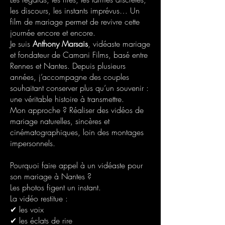
les discours, les instants imprévus… Un
film de mariage permet de revivre cette
journée encore et encore.
Je suis
Anthony Marsais
, vidéaste mariage
et fondateur de Camani Films, basé entre
Rennes et Nantes. Depuis plusieurs
années, j’accompagne des couples
souhaitant conserver plus qu’un souvenir :
une véritable histoire à transmettre.
Mon approche ? Réaliser des vidéos de
mariage naturelles, sincères et
cinématographiques, loin des montages
impersonnels.
Pourquoi faire appel à un vidéaste pour
son mariage à Nantes ?
Les photos figent un instant.
La vidéo restitue :
✔ les voix
✔ les éclats de rire