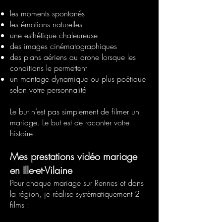
les moments spontanés
les émotions naturelles
une esthétique chaleureuse
des images cinématographiques
des plans aériens au drone lorsque les
conditions le permettent
un montage dynamique ou plus poétique
selon votre personnalité
Le but n’est pas simplement de filmer un
mariage. Le but est de raconter votre
histoire.
Mes prestations vidéo mariage
en Ille-et-Vilaine
Pour chaque mariage sur Rennes et dans
la région, je réalise systématiquement 2
films :