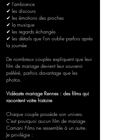
✔ l’ambiance
✔ les discours
✔ les émotions des proches
✔ la musique
✔ les regards échangés
✔ les détails que l’on oublie parfois après
la journée
De nombreux couples expliquent que leur
film de mariage devient leur souvenir
préféré, parfois davantage que les
photos.
Vidéaste mariage Rennes : des films qui
racontent votre histoire
Chaque couple possède son univers.
C’est pourquoi aucun film de mariage
Camani Films ne ressemble à un autre.
Je privilégie :