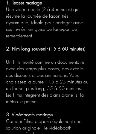
1.
Teaser mariage
Une vidéo courte (2 à 4 minutes) qui
résume la journée de façon très
dynamique, idéale pour partager avec
ses invités, en guise de faire-part de
remerciement.
2. Film long souvenir (15 à 60 minutes)
Un film monté comme un documentaire,
avec des temps plus posés, des extraits
des discours et des animations. Vous
choisissez la durée : 15 à 25 minutes ou
un format plus long, 35 à 50 minutes.
Les films intègrent des plans drone (si la
météo le permet).
3. Vidéobooth mariage
Camani Films propose également une
solution originale : le vidéobooth