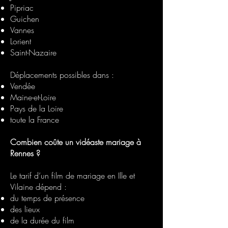
Pipriac
Guichen
Vannes
Lorient
Saint-Nazaire
Déplacements possibles dans :
Vendée
Maine-et-Loire
Pays de la Loire
toute la France
Combien coûte un vidéaste mariage à
Rennes ?
Le tarif d’un film de mariage en Ille et
Vilaine dépend :
du temps de présence
des lieux
de la durée du film