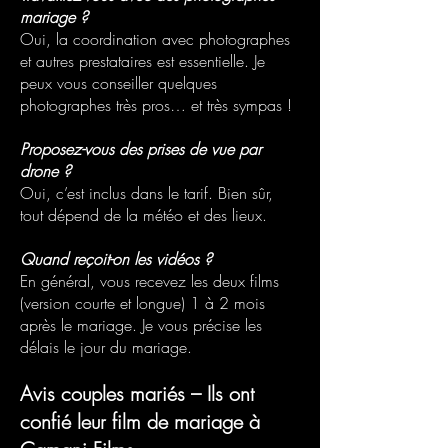
mariage ?
Oui, la coordination avec photographes
et autres prestataires est essentielle. Je
peux vous conseiller quelques
photographes très pros… et très sympas !
Proposez-vous des prises de vue par
drone ?
Oui, c’est inclus dans le tarif. Bien sûr,
tout dépend de la météo et des lieux.
Quand reçoit-on les vidéos ?
En général, vous recevez les deux films
(version courte et longue) 1 à 2 mois
après le mariage. Je vous précise les
délais le jour du mariage.
Avis couples mariés – Ils ont
confié leur film de mariage à