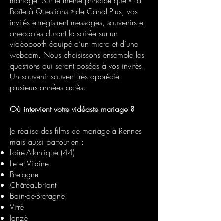
mariage. Sur le même principe que « La
Boîte à Questions » de Canal Plus, vos
invités enregistrent messages, souvenirs et
anecdotes durant la soirée sur un
vidéobooth équipé d’un micro et d’une
webcam. Nous choisissons ensemble les
questions qui seront posées à vos invités.
Un souvenir souvent très apprécié
plusieurs années après.
Où intervient votre vidéaste mariage ?
Je réalise des films de mariage à Rennes
mais aussi partout en :
Loire-Atlantique (44)
Ile et Vilaine
Bretagne
Châteaubriant
Bain-de-Bretagne
Vitré
Janzé