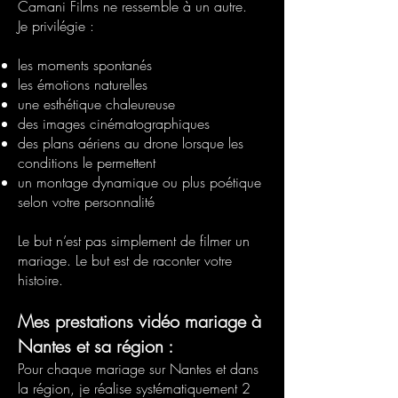
Camani Films ne ressemble à un autre.
Je privilégie :
les moments spontanés
les émotions naturelles
une esthétique chaleureuse
des images cinématographiques
des plans aériens au drone lorsque les
conditions le permettent
un montage dynamique ou plus poétique
selon votre personnalité
Le but n’est pas simplement de filmer un
mariage. Le but est de raconter votre
histoire.
Mes prestations vidéo mariage à
Nantes et sa région :
Pour chaque mariage sur Nantes et dans
la région, je réalise systématiquement 2