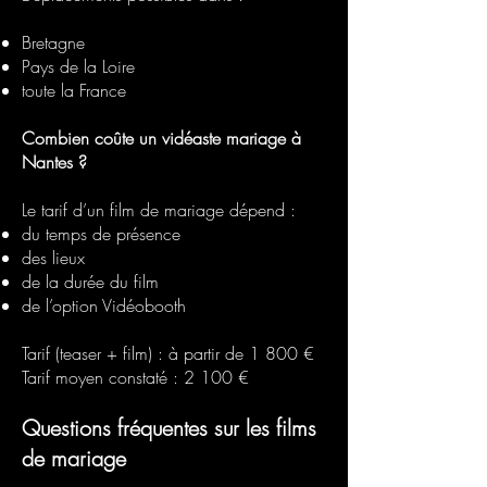
Bretagne
Pays de la Loire
toute la France
Combien coûte un vidéaste mariage à
Nantes ?
Le tarif d’un film de mariage dépend :
du temps de présence
des lieux
de la durée du film
de l’option Vidéobooth
Tarif (teaser + film) : à partir de 1 800 €
Tarif moyen constaté : 2 100 €
Questions fréquentes sur les films
de mariage