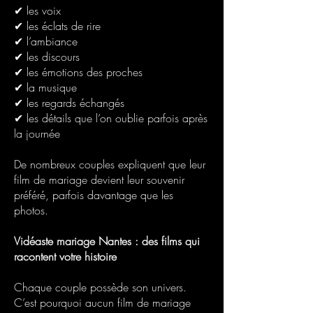
✔ les voix
✔ les éclats de rire
✔ l’ambiance
✔ les discours
✔ les émotions des proches
✔ la musique
✔ les regards échangés
✔ les détails que l’on oublie parfois après
la journée
De nombreux couples expliquent que leur
film de mariage devient leur souvenir
préféré, parfois davantage que les
photos.
Vidéaste mariage Nantes : des films qui
racontent votre histoire
Chaque couple possède son univers.
C’est pourquoi aucun film de mariage