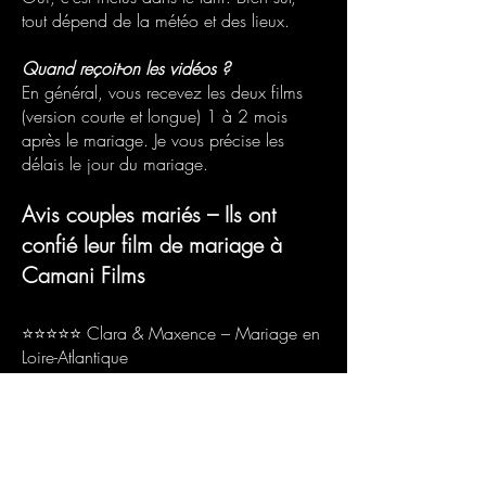
tout dépend de la météo et des lieux.
Quand reçoit-on les vidéos ?
En général, vous recevez les deux films
(version courte et longue) 1 à 2 mois
après le mariage. Je vous précise les
délais le jour du mariage.
Avis couples mariés – Ils ont
confié leur film de mariage à
Camani Films
⭐⭐⭐⭐⭐ Clara & Maxence – Mariage en
Loire-Atlantique
« Nous avons retrouvé des moments que
nous n’avions même pas vus le jour J… Le
film nous replonge totalement dans
l’émotion. »