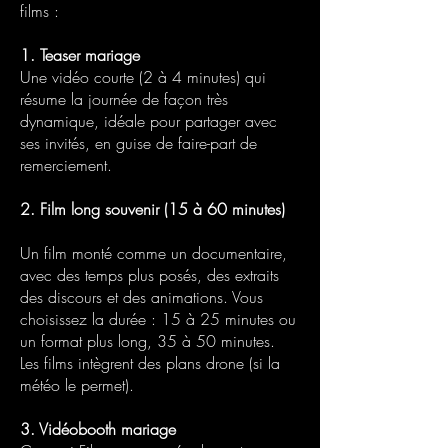
films :
1.
Teaser mariage
Une vidéo courte (2 à 4 minutes) qui
résume la journée de façon très
dynamique, idéale pour partager avec
ses invités, en guise de faire-part de
remerciement.
2. Film long souvenir (15 à 60 minutes)
Un film monté comme un documentaire,
avec des temps plus posés, des extraits
des discours et des animations. Vous
choisissez la durée : 15 à 25 minutes ou
un format plus long, 35 à 50 minutes.
Les films intègrent des plans drone (si la
météo le permet).
3. Vidéobooth mariage