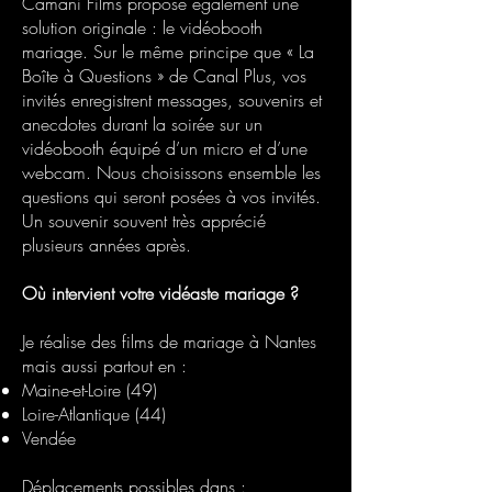
Camani Films propose également une
solution originale : le vidéobooth
mariage. Sur le même principe que « La
Boîte à Questions » de Canal Plus, vos
invités enregistrent messages, souvenirs et
anecdotes durant la soirée sur un
vidéobooth équipé d’un micro et d’une
webcam. Nous choisissons ensemble les
questions qui seront posées à vos invités.
Un souvenir souvent très apprécié
plusieurs années après.
Où intervient votre vidéaste mariage ?
Je réalise des films de mariage à Nantes
mais aussi partout en :
Maine-et-Loire (49)
Loire-Atlantique (44)
Vendée
Déplacements possibles dans :