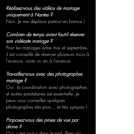
Réalisez-vous des vidéos de mariage
uniquement à Nantes ?
Non. Je me déplace partout en France !
Combien de temps avant faut-il réserver
son vidéaste mariage ?
Pour les mariages entre mai et septembre,
il est conseillé de réserver plusieurs mois à
l’avance, voire un an à l’avance.
Travaillez-vous avec des photographes
mariage ?
Oui, la coordination avec photographes
et autres prestataires est essentielle. Je
peux vous conseiller quelques
photographes très pros… et très sympas !
Proposez-vous des prises de vue par
drone ?
Oui, c’est inclus dans le tarif. Bien sûr,