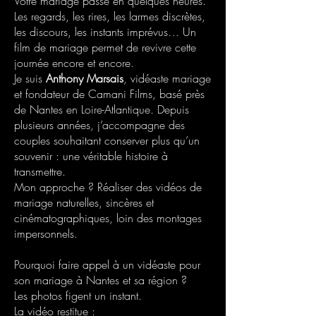
Votre mariage passe en quelques heures.
Les regards, les rires, les larmes discrètes,
les discours, les instants imprévus… Un
film de mariage permet de revivre cette
journée encore et encore.
Je suis
Anthony Marsais
, vidéaste mariage
et fondateur de Camani Films, basé près
de Nantes en Loire-Atlantique. Depuis
plusieurs années, j’accompagne des
couples souhaitant conserver plus qu’un
souvenir : une véritable histoire à
transmettre.
Mon approche ? Réaliser des vidéos de
mariage naturelles, sincères et
cinématographiques, loin des montages
impersonnels.
Pourquoi faire appel à un vidéaste pour
son mariage à Nantes et sa région ?
Les photos figent un instant.
La vidéo restitue :