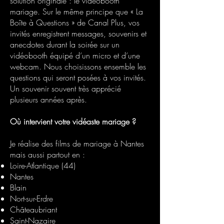
solution originale : le vidéobooth
mariage. Sur le même principe que « La
Boîte à Questions » de Canal Plus, vos
invités enregistrent messages, souvenirs et
anecdotes durant la soirée sur un
vidéobooth équipé d’un micro et d’une
webcam. Nous choisissons ensemble les
questions qui seront posées à vos invités.
Un souvenir souvent très apprécié
plusieurs années après.
Où intervient votre vidéaste mariage ?
Je réalise des films de mariage à Nantes
mais aussi partout en :
Loire-Atlantique (44)
Nantes
Blain
Nort-sur-Erdre
Châteaubriant
Saint-Nazaire