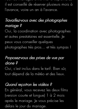
il est conseillé de réserver plusieurs mois à
l’avance, voire un an à l’avance.
Travaillez-vous avec des photographes
mariage ?
Oui, la coordination avec photographes
et autres prestataires est essentielle. Je
peux vous conseiller quelques
photographes très pros… et très sympas !
Proposez-vous des prises de vue par
drone ?
Oui, c’est inclus dans le tarif. Bien sûr,
tout dépend de la météo et des lieux.
Quand reçoit-on les vidéos ?
En général, vous recevez les deux films
(version courte et longue) 1 à 2 mois
après le mariage. Je vous précise les
délais le jour du mariage.