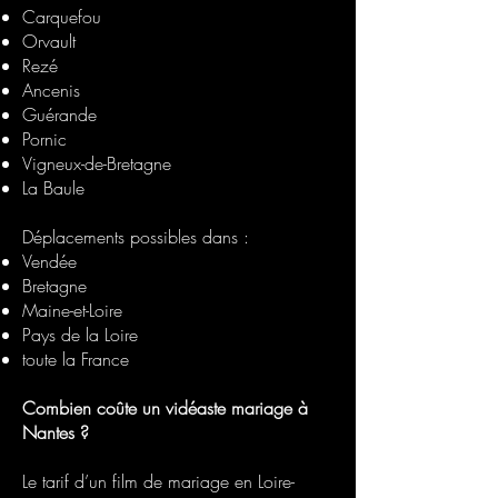
Carquefou
Orvault
Rezé
Ancenis
Guérande
Pornic
Vigneux-de-Bretagne
La Baule
Déplacements possibles dans :
Vendée
Bretagne
Maine-et-Loire
Pays de la Loire
toute la France
Combien coûte un vidéaste mariage à
Nantes ?
Le tarif d’un film de mariage en Loire-