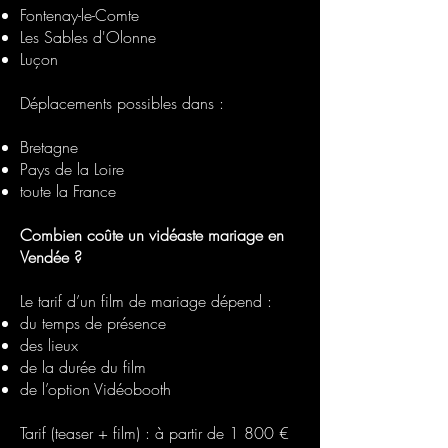
Fontenay-le-Comte
Les Sables d'Olonne
Luçon
Déplacements possibles dans :
Bretagne
Pays de la Loire
toute la France
Combien coûte un vidéaste mariage en
Vendée ?
Le tarif d’un film de mariage dépend :
du temps de présence
des lieux
de la durée du film
de l’option Vidéobooth
Tarif (teaser + film) : à partir de 1 800 €