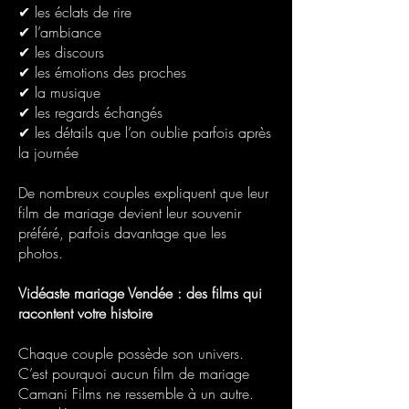
✔ les éclats de rire
✔ l’ambiance
✔ les discours
✔ les émotions des proches
✔ la musique
✔ les regards échangés
✔ les détails que l’on oublie parfois après
la journée
De nombreux couples expliquent que leur
film de mariage devient leur souvenir
préféré, parfois davantage que les
photos.
Vidéaste mariage Vendée : des films qui
racontent votre histoire
Chaque couple possède son univers.
C’est pourquoi aucun film de mariage
Camani Films ne ressemble à un autre.