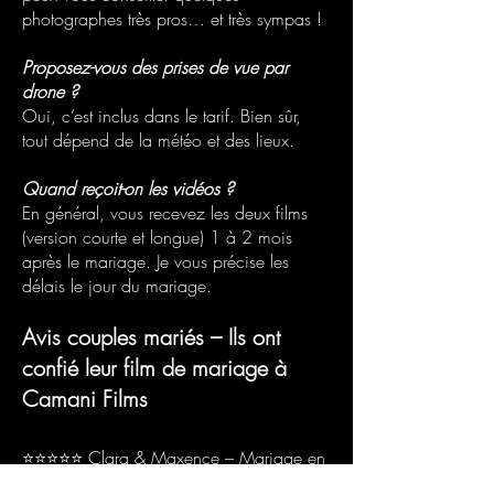
photographes très pros… et très sympas !
Proposez-vous des prises de vue par
drone ?
Oui, c’est inclus dans le tarif. Bien sûr,
tout dépend de la météo et des lieux.
Quand reçoit-on les vidéos ?
En général, vous recevez les deux films
(version courte et longue) 1 à 2 mois
après le mariage. Je vous précise les
délais le jour du mariage.
Avis couples mariés – Ils ont
confié leur film de mariage à
Camani Films
⭐⭐⭐⭐⭐ Clara & Maxence – Mariage en
Loire-Atlantique