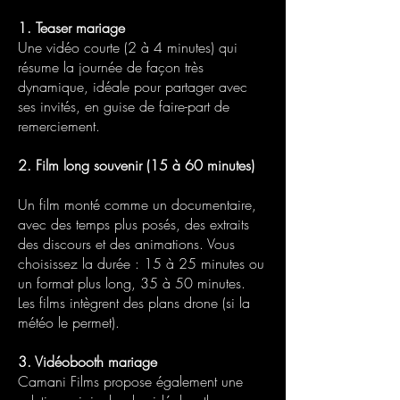
1.
Teaser mariage
Une vidéo courte (2 à 4 minutes) qui
résume la journée de façon très
dynamique, idéale pour partager avec
ses invités, en guise de faire-part de
remerciement.
2. Film long souvenir (15 à 60 minutes)
Un film monté comme un documentaire,
avec des temps plus posés, des extraits
des discours et des animations. Vous
choisissez la durée : 15 à 25 minutes ou
un format plus long, 35 à 50 minutes.
Les films intègrent des plans drone (si la
météo le permet).
3. Vidéobooth mariage
Camani Films propose également une