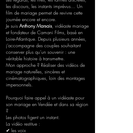
les discours, les instants imprévus… Un
film de mariage permet de revivre cette
journée encore et encore.
Je suis
Anthony Marsais
, vidéaste mariage
et fondateur de Camani Films, basé en
Loire-Atlantique. Depuis plusieurs années,
j’accompagne des couples souhaitant
conserver plus qu’un souvenir : une
véritable histoire à transmettre.
Mon approche ? Réaliser des vidéos de
mariage naturelles, sincères et
cinématographiques, loin des montages
impersonnels.
Pourquoi faire appel à un vidéaste pour
son mariage en Vendée et dans sa région
?
Les photos figent un instant.
La vidéo restitue :
✔ les voix