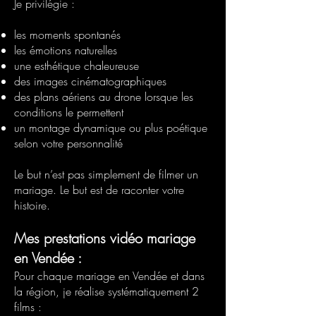
Je privilégie :
les moments spontanés
les émotions naturelles
une esthétique chaleureuse
des images cinématographiques
des plans aériens au drone lorsque les
conditions le permettent
un montage dynamique ou plus poétique
selon votre personnalité
Le but n’est pas simplement de filmer un
mariage. Le but est de raconter votre
histoire.
Mes prestations vidéo mariage
en Vendée :
Pour chaque mariage en Vendée et dans
la région, je réalise systématiquement 2
films :