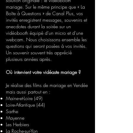
solution originale : le vidéobooth
mariage. Sur le même principe que « La
Boîte à Questions » de Canal Plus, vos
invités enregistrent messages, souvenirs et
anecdotes durant la soirée sur un
vidéobooth équipé d’un micro et d’une
webcam. Nous choisissons ensemble les
questions qui seront posées à vos invités.
Un souvenir souvent très apprécié
plusieurs années après.
Où intervient votre vidéaste mariage ?
Je réalise des films de mariage en Vendée
mais aussi partout en :
Maine-et-Loire (49)
Loire-Atlantique (44)
Sarthe
Mayenne
Les Herbiers
La Roche-sur-Yon