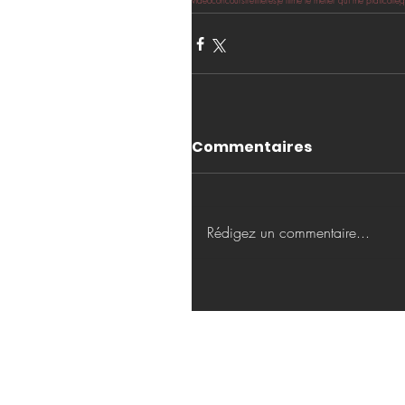
vidéo
concours
treillières
je filme le métier qui me plaît
collè
Commentaires
Rédigez un commentaire...