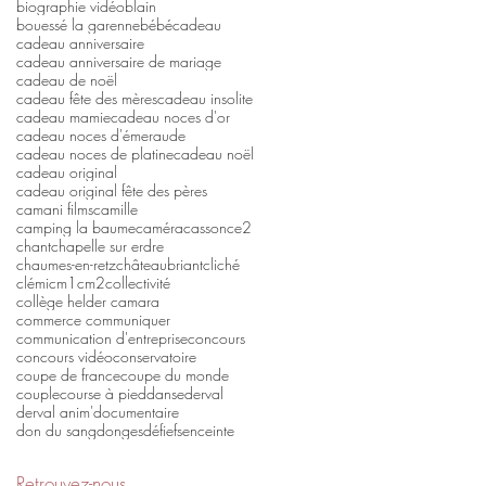
biographie vidéo
blain
bouessé la garenne
bébé
cadeau
cadeau anniversaire
cadeau anniversaire de mariage
cadeau de noël
cadeau fête des mères
cadeau insolite
cadeau mamie
cadeau noces d'or
cadeau noces d'émeraude
cadeau noces de platine
cadeau noël
cadeau original
cadeau original fête des pères
camani films
camille
camping la baume
caméra
casson
ce2
chant
chapelle sur erdre
chaumes-en-retz
châteaubriant
cliché
clémi
cm1
cm2
collectivité
collège helder camara
commerce communiquer
communication d'entreprise
concours
concours vidéo
conservatoire
coupe de france
coupe du monde
couple
course à pied
danse
derval
derval anim'
documentaire
don du sang
donges
défi
efs
enceinte
Retrouvez-nous