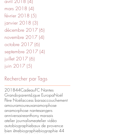
avril 2018
(4)
4 posts
mars 2018
(4)
4 posts
février 2018
(5)
5 posts
janvier 2018
(3)
3 posts
décembre 2017
(6)
6 posts
novembre 2017
(4)
4 posts
octobre 2017
(6)
6 posts
septembre 2017
(4)
4 posts
juillet 2017
(6)
6 posts
juin 2017
(5)
5 posts
Rechercher par Tags
2018
44
Cadeau
FC Nantes
Grands-parents
Ligue Europa
Noël
Père Noël
access bars
accouchement
amour
amoureux
anamorphose
anamorphose nantes
angers
anniversaire
anthony marsais
atelier journalisme
atelier vidéo
autobiographie
baux de provence
bien être
biographie
biographie 44