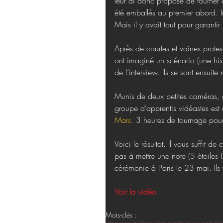
leur ai donc proposé de tourner d
été emballés au premier abord. Im
Mais il y avait tout pour garantir 
Après de courtes et vaines protest
ont imaginé un scénario (une his
de l’interview. Ils se sont ensuit
Munis de deux petites caméras, d
groupe d’apprentis vidéastes est 
Mars
. 3 heures de tournage pour
Voici le résultat. Il vous suffit d
pas à mettre une note (5 étoiles 
cérémonie à Paris le 23 mai. Ils
Voir la vidéo 
Mots-clés :