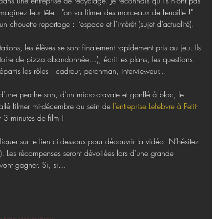
ans une entreprise de recyclage. Je reconnais qu’ils n’ont pas 
aginez leur tête : "on va filmer des morceaux de ferraille !" 
un chouette reportage : l’espace et l’intérêt (sujet d’actualité).
ations, les élèves se sont finalement rapidement pris au jeu. Ils 
toire de pizza abandonnée…), écrit les plans, les questions 
e répartis les rôles : cadreur, perchman, intervieweur…
’une perche son, d’un micro-cravate et gonflé à bloc, le 
allé filmer mi-décembre au sein de 
l’entreprise Lefebvre à Petit-
 3 minutes de film !
e cliquer sur le lien ci-dessous pour découvrir la vidéo. N’hésitez 
!). Les récompenses seront dévoilées lors d’une grande 
 vont gagner. Si, si…