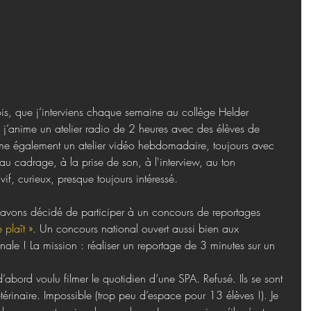
ois, que j’interviens chaque semaine au collège Helder 
 j’anime un atelier radio de 2 heures avec des élèves de 
me également un atelier vidéo hebdomadaire, toujours avec 
au cadrage, à la prise de son, à l'interview, au ton 
 vif, curieux, presque toujours intéressé.
 avons décidé de participer à un concours de reportages 
 plaît »
. Un concours national ouvert aussi bien aux 
nale ! La mission : réaliser un reportage de 3 minutes sur un 
d’abord voulu filmer le quotidien d’une SPA. Refusé. Ils se sont 
étérinaire. Impossible (trop peu d’espace pour 13 élèves !). Je 