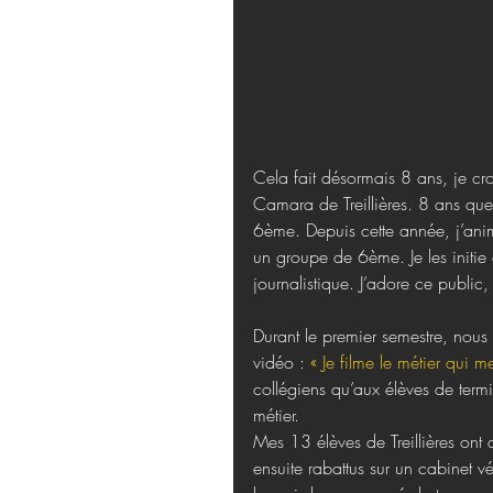
Cela fait désormais 8 ans, je cr
Camara de Treillières. 8 ans que
6ème. Depuis cette année, j’ani
un groupe de 6ème. Je les initie 
journalistique. J’adore ce public,
Durant le premier semestre, nous
vidéo : 
« Je filme le métier qui me
collégiens qu’aux élèves de termi
métier.
Mes 13 élèves de Treillières ont 
ensuite rabattus sur un cabinet v