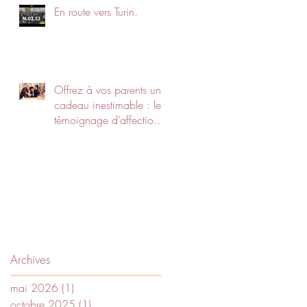
En route vers Turin.
Offrez à vos parents un
cadeau inestimable : le
témoignage d’affection
de leurs petits-enfants !
Archives
mai 2026
(1)
1 post
octobre 2025
(1)
1 post