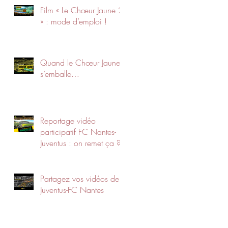
Film « Le Chœur Jaune 2
» : mode d’emploi !
Quand le Chœur Jaune
s’emballe…
Reportage vidéo
participatif FC Nantes-
Juventus : on remet ça ?
Partagez vos vidéos de
Juventus-FC Nantes